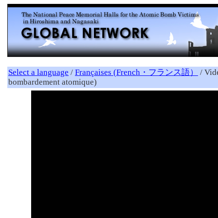
Select a language
/
Françaises (French・フランス語）
/ Vid
bombardement atomique)