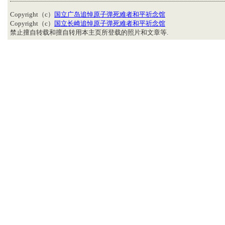
Copyright（c）
国立广岛追悼原子弹死难者和平祈念馆
Copyright（c）
国立长崎追悼原子弹死难者和平祈念馆
禁止擅自转载和擅自转用本主页所登载的照片和文章等.