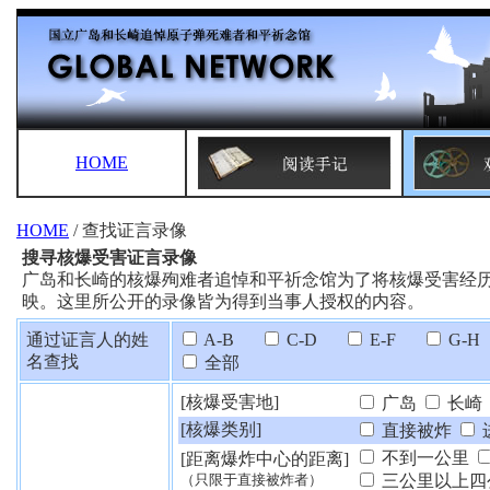
HOME
HOME
/ 查找证言录像
搜寻核爆受害证言录像
广岛和长崎的核爆殉难者追悼和平祈念馆为了将核爆受害经
映。这里所公开的录像皆为得到当事人授权的内容。
通过证言人的姓
A-B
C-D
E-F
G-H
名查找
全部
[核爆受害地]
广岛
长崎
[核爆类别]
直接被炸
不到一公里
[距离爆炸中心的距离]
三公里以上四
（只限于直接被炸者）