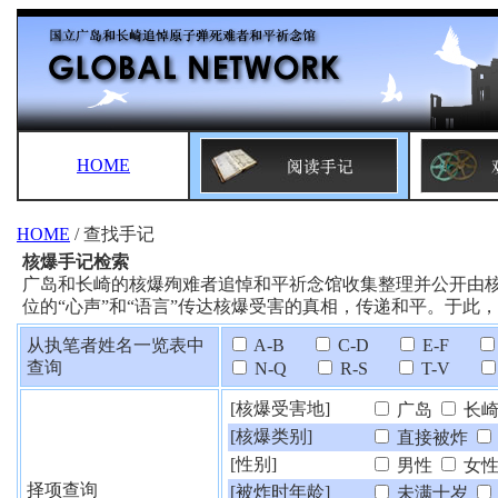
HOME
HOME
/ 查找手记
核爆手记检索
广岛和长崎的核爆殉难者追悼和平祈念馆收集整理并公开由
位的“心声”和“语言”传达核爆受害的真相，传递和平。于
从执笔者姓名一览表中
A-B
C-D
E-F
查询
N-Q
R-S
T-V
[核爆受害地]
广岛
长
[核爆类别]
直接被炸
[性别]
男性
女
择项查询
[被炸时年龄]
未满十岁