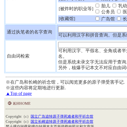
胎儿
乳幼
[被炸时的职业等]
公务员
医
[收藏馆]
广岛馆
长
通过执笔者的名字查询
可以利用汉字和拼音查询。但是系
可利用汉字、平假名、全角或者半
自由词检索
名。
但是系统未录文字无法应用于查询
另外，核爆手记本文不对应自由词
※在广岛和长崎的祈念馆，可以阅览更多的原子弹受害手记.
※这些内容将定期地进行更新.
▲Top of page
Copyright（c）
国立广岛追悼原子弹死难者和平祈念馆
Copyright（c）
国立长崎追悼原子弹死难者和平祈念馆
禁止擅自转载和擅自转用本主页所登载的照片和文章等.