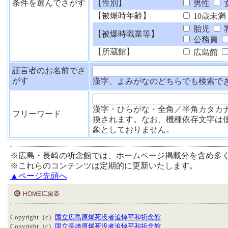
条件を選んでさがす
【性別】
男性
【被爆時年齢】
10歳未満
胎児
【被爆時職業等】
公務員
【所蔵館】
広島館
証言者のお名前でさ
がす
漢字、よみがなのどちらでも検索で
漢字・ひらがな・全角／半角カタカ
フリーワード
換されます。なお、機種依存文字は
象としておりません。
※広島・長崎の祈念館では、ホームページ掲載分を含め多
※これらのコンテンツは定期的に更新いたします。
▲ページ先頭へ
Copyright（c）
国立広島原爆死没者追悼平和祈念館
Copyright（c）
国立長崎原爆死没者追悼平和祈念館