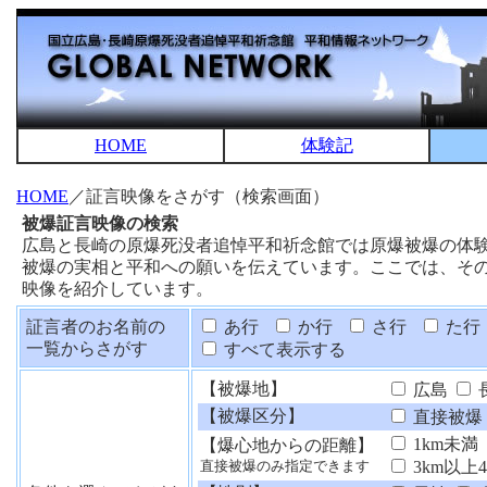
HOME
体験記
HOME
／証言映像をさがす（検索画面）
被爆証言映像の検索
広島と長崎の原爆死没者追悼平和祈念館では原爆被爆の体
被爆の実相と平和への願いを伝えています。ここでは、そ
映像を紹介しています。
証言者のお名前の
あ行
か行
さ行
た行
一覧からさがす
すべて表示する
【被爆地】
広島
【被爆区分】
直接被爆
1km未満
【爆心地からの距離】
3km以上
直接被爆のみ指定できます