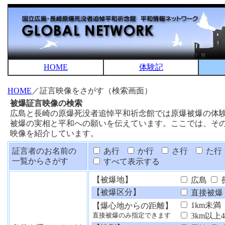
HOME
体験記
HOME
／証言映像をさがす（検索画面）
被爆証言映像の検索
広島と長崎の原爆死没者追悼平和祈念館では原爆被爆の体
被爆の実相と平和への願いを伝えています。ここでは、そ
映像を紹介しています。
証言者のお名前の
あ行
か行
さ行
た行
一覧からさがす
すべて表示する
【被爆地】
広島
【被爆区分】
直接被爆
1km未満
【爆心地からの距離】
3km以上
直接被爆のみ指定できます