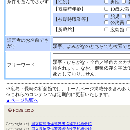
条件を選んでさがす
【性別】
男性
【被爆時年齢】
10歳未満
胎児
【被爆時職業等】
公務員
【所蔵館】
広島館
証言者のお名前でさ
がす
漢字、よみがなのどちらでも検索で
漢字・ひらがな・全角／半角カタカ
フリーワード
換されます。なお、機種依存文字は
象としておりません。
※広島・長崎の祈念館では、ホームページ掲載分を含め多
※これらのコンテンツは定期的に更新いたします。
▲ページ先頭へ
Copyright（c）
国立広島原爆死没者追悼平和祈念館
Copyright（c）
国立長崎原爆死没者追悼平和祈念館