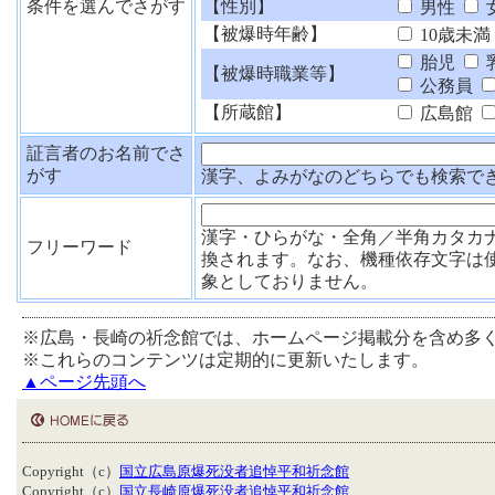
条件を選んでさがす
【性別】
男性
【被爆時年齢】
10歳未満
胎児
【被爆時職業等】
公務員
【所蔵館】
広島館
証言者のお名前でさ
がす
漢字、よみがなのどちらでも検索で
漢字・ひらがな・全角／半角カタカ
フリーワード
換されます。なお、機種依存文字は
象としておりません。
※広島・長崎の祈念館では、ホームページ掲載分を含め多
※これらのコンテンツは定期的に更新いたします。
▲ページ先頭へ
Copyright（c）
国立広島原爆死没者追悼平和祈念館
Copyright（c）
国立長崎原爆死没者追悼平和祈念館