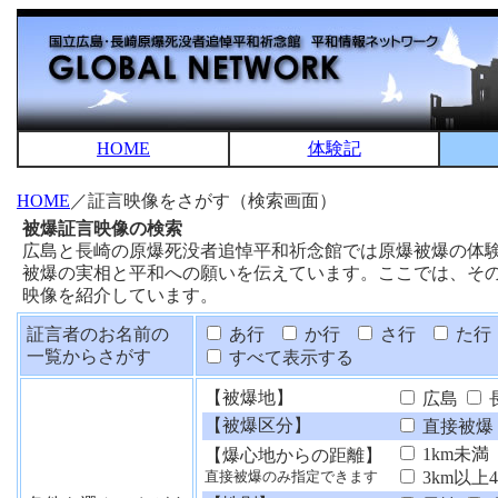
HOME
体験記
HOME
／証言映像をさがす（検索画面）
被爆証言映像の検索
広島と長崎の原爆死没者追悼平和祈念館では原爆被爆の体
被爆の実相と平和への願いを伝えています。ここでは、そ
映像を紹介しています。
証言者のお名前の
あ行
か行
さ行
た行
一覧からさがす
すべて表示する
【被爆地】
広島
【被爆区分】
直接被爆
1km未満
【爆心地からの距離】
3km以上
直接被爆のみ指定できます