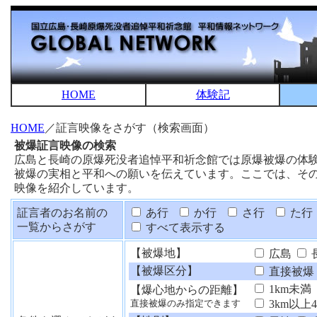
HOME
体験記
HOME
／証言映像をさがす（検索画面）
被爆証言映像の検索
広島と長崎の原爆死没者追悼平和祈念館では原爆被爆の体
被爆の実相と平和への願いを伝えています。ここでは、そ
映像を紹介しています。
証言者のお名前の
あ行
か行
さ行
た行
一覧からさがす
すべて表示する
【被爆地】
広島
【被爆区分】
直接被爆
1km未満
【爆心地からの距離】
3km以上
直接被爆のみ指定できます