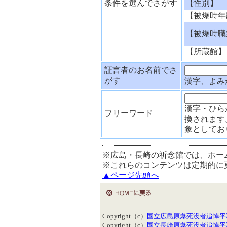
条件を選んでさがす
【性別】
【被爆時年
【被爆時職
【所蔵館】
証言者のお名前でさ
がす
漢字、よみ
漢字・ひら
フリーワード
換されます
象としてお
※広島・長崎の祈念館では、ホー
※これらのコンテンツは定期的に
▲ページ先頭へ
Copyright（c）
国立広島原爆死没者追悼平
Copyright（c）
国立長崎原爆死没者追悼平