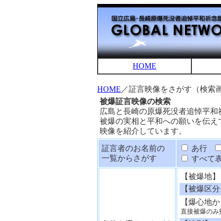
HOME
HOME
／証言映像をさがす（検索
被爆証言映像の検索
広島と長崎の原爆死没者追悼平和
被爆の実相と平和への願いを伝え
映像を紹介しています。
証言者のお名前の
あ行
一覧からさがす
すべて
【被爆地】
【被爆区分
【爆心地か
直接被爆のみ