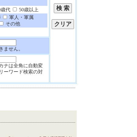
0歳代
50歳以上
師
軍人・軍属
その他
きません。
カナは全角に自動変
リーワード検索の対