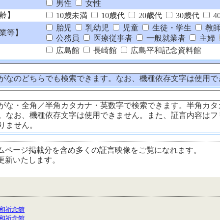
男性
女性
齢】
10歳未満
10歳代
20歳代
30歳代
4
胎児
乳幼児
児童
生徒・学生
教
業等】
公務員
医療従事者
一般就業者
主婦
広島館
長崎館
広島平和記念資料館
がなのどちらでも検索できます。なお、機種依存文字は使用で
がな・全角／半角カタカナ・英数字で検索できます。半角カタ
。なお、機種依存文字は使用できません。また、証言内容はフ
りません。
ムページ掲載分を含め多くの証言映像をご覧になれます。
更新いたします。
和祈念館
和祈念館