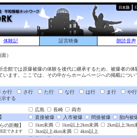
体験記
証言映像
朗読音声
画面）
祈念館では原爆被爆の体験を後代に継承するため、被爆者の体
ています。ここでは、その中からホームページへの掲載につい
か行
さ行
た行
な行
は行
ま行
や行
表示する
広島
長崎
両市
】
直接被爆
入市被爆
間接被爆
胎内被
1km未満
1km以上2km未満
2km以上3km
らの距離】
3km以上4km未満
4km以上
指定できます