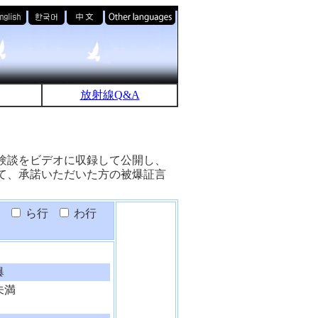
放射線Q&A
験談をビデオに収録して公開し、
て、承諾いただいた方の被爆証言
ら行
わ行
爆
未満