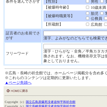
条件を選んでさがす
【性別】
男性
【被爆時年齢】
10歳未満
胎児
【被爆時職業等】
公務員
【所蔵館】
広島館
証言者のお名前でさ
がす
漢字、よみがなのどちらでも検索で
漢字・ひらがな・全角／半角カタカ
フリーワード
換されます。なお、機種依存文字は
象としておりません。
※広島・長崎の祈念館では、ホームページ掲載分を含め多
※これらのコンテンツは定期的に更新いたします。
▲ページ先頭へ
Copyright（c）
国立広島原爆死没者追悼平和祈念館
Copyright（c）
国立長崎原爆死没者追悼平和祈念館