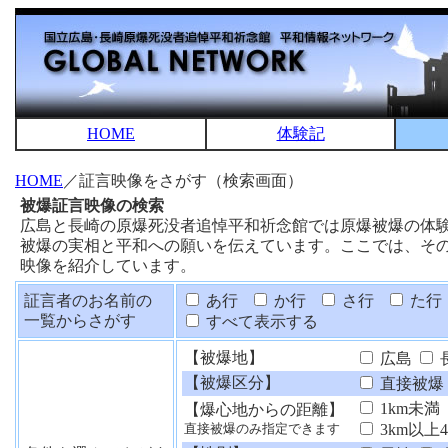
HOME
体験記
HOME
／証言映像をさがす（検索画面）
被爆証言映像の検索
広島と長崎の原爆死没者追悼平和祈念館では原爆被爆の体
被爆の実相と平和への願いを伝えています。ここでは、そ
映像を紹介しています。
証言者のお名前の
あ行
か行
さ行
た行
一覧からさがす
すべて表示する
【被爆地】
広島
【被爆区分】
直接被爆
1km未満
【爆心地からの距離】
3km以上
直接被爆のみ指定できます