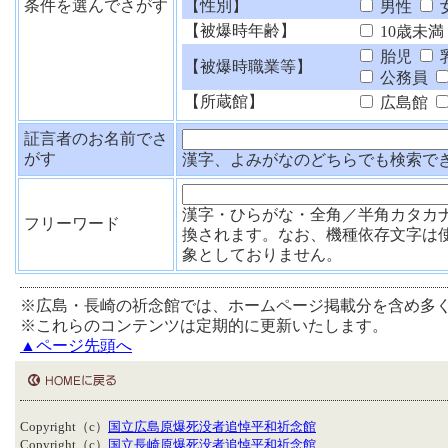
条件を選んでさがす
【性別】
男性
【被爆時年齢】
10歳未満
胎児
【被爆時職業等】
公務員
【所蔵館】
広島館
証言者のお名前でさ
がす
漢字、よみがなのどちらでも検索で
漢字・ひらがな・全角／半角カタカ
フリーワード
換されます。なお、機種依存文字は
象としておりません。
※広島・長崎の祈念館では、ホームページ掲載分を含め多
※これらのコンテンツは定期的に更新いたします。
▲ページ先頭へ
Copyright（c）
国立広島原爆死没者追悼平和祈念館
Copyright（c）
国立長崎原爆死没者追悼平和祈念館