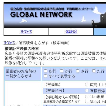
HOME
体験記
HOME
／証言映像をさがす（検索画面）
被爆証言映像の検索
広島と長崎の原爆死没者追悼平和祈念館では原爆被爆の体
被爆の実相と平和への願いを伝えています。ここでは、そ
映像を紹介しています。
証言者のお名前の
あ行
か行
さ行
た行
一覧からさがす
すべて表示する
【被爆地】
広島
【被爆区分】
直接被爆
1km未満
【爆心地からの距離】
3km以上
直接被爆のみ指定できます