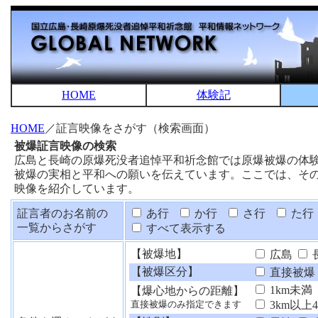
HOME
体験記
HOME
／証言映像をさがす（検索画面）
被爆証言映像の検索
広島と長崎の原爆死没者追悼平和祈念館では原爆被爆の体
被爆の実相と平和への願いを伝えています。ここでは、そ
映像を紹介しています。
証言者のお名前の
あ行
か行
さ行
た行
一覧からさがす
すべて表示する
【被爆地】
広島
【被爆区分】
直接被爆
1km未満
【爆心地からの距離】
3km以上
直接被爆のみ指定できます