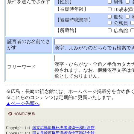
条件を選んでさがす
【性別】
男性
【被爆時年齢】
10歳未満
胎児
【被爆時職業等】
公務員
【所蔵館】
広島館
証言者のお名前でさ
がす
漢字、よみがなのどちらでも検索で
漢字・ひらがな・全角／半角カタカ
フリーワード
換されます。なお、機種依存文字は
象としておりません。
※広島・長崎の祈念館では、ホームページ掲載分を含め多
※これらのコンテンツは定期的に更新いたします。
▲ページ先頭へ
Copyright（c）
国立広島原爆死没者追悼平和祈念館
Copyright（c）
国立長崎原爆死没者追悼平和祈念館