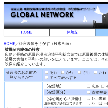
HOME
体験記
HOME
／証言映像をさがす（検索画面）
被爆証言映像の検索
広島と長崎の原爆死没者追悼平和祈念館では原爆被爆の体
被爆の実相と平和への願いを伝えています。ここでは、そ
映像を紹介しています。
証言者のお名前の
あ行
か行
さ行
た行
一覧からさがす
すべて表示する
【被爆地】
広島
【被爆区分】
直接被爆
1km未満
【爆心地からの距離】
3km以上
直接被爆のみ指定できます