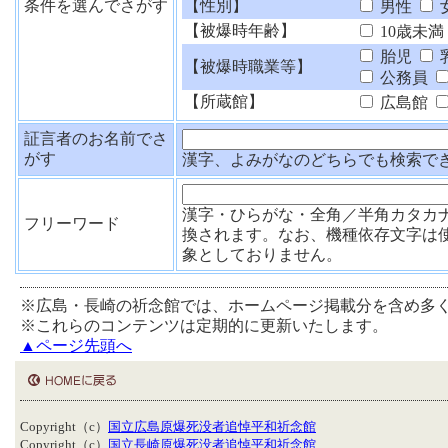
条件を選んでさがす
【性別】
男性
【被爆時年齢】
10歳未満
胎児
【被爆時職業等】
公務員
【所蔵館】
広島館
証言者のお名前でさ
がす
漢字、よみがなのどちらでも検索で
漢字・ひらがな・全角／半角カタカ
フリーワード
換されます。なお、機種依存文字は
象としておりません。
※広島・長崎の祈念館では、ホームページ掲載分を含め多
※これらのコンテンツは定期的に更新いたします。
▲ページ先頭へ
Copyright（c）
国立広島原爆死没者追悼平和祈念館
Copyright（c）
国立長崎原爆死没者追悼平和祈念館