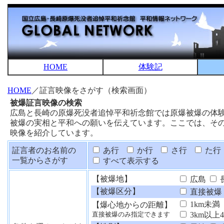
HOME
体験記
HOME
／証言映像をさがす（検索画面）
被爆証言映像の検索
広島と長崎の原爆死没者追悼平和祈念館では原爆被爆の体
被爆の実相と平和への願いを伝えています。ここでは、そ
映像を紹介しています。
証言者のお名前の
あ行
か行
さ行
た行
一覧からさがす
すべて表示する
【被爆地】
広島
【被爆区分】
直接被爆
1km未満
【爆心地からの距離】
3km以上
直接被爆のみ指定できます