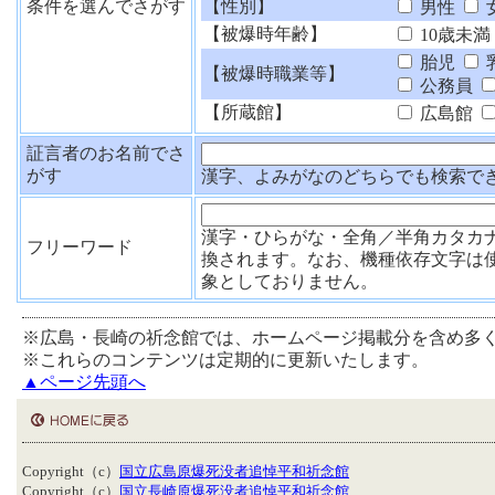
条件を選んでさがす
【性別】
男性
【被爆時年齢】
10歳未満
胎児
【被爆時職業等】
公務員
【所蔵館】
広島館
証言者のお名前でさ
がす
漢字、よみがなのどちらでも検索で
漢字・ひらがな・全角／半角カタカ
フリーワード
換されます。なお、機種依存文字は
象としておりません。
※広島・長崎の祈念館では、ホームページ掲載分を含め多
※これらのコンテンツは定期的に更新いたします。
▲ページ先頭へ
Copyright（c）
国立広島原爆死没者追悼平和祈念館
Copyright（c）
国立長崎原爆死没者追悼平和祈念館