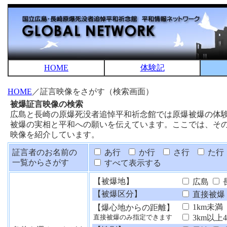
HOME
体験記
HOME
／証言映像をさがす（検索画面）
被爆証言映像の検索
広島と長崎の原爆死没者追悼平和祈念館では原爆被爆の体
被爆の実相と平和への願いを伝えています。ここでは、そ
映像を紹介しています。
証言者のお名前の
あ行
か行
さ行
た行
一覧からさがす
すべて表示する
【被爆地】
広島
【被爆区分】
直接被爆
1km未満
【爆心地からの距離】
3km以上
直接被爆のみ指定できます