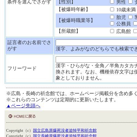
条件を選んでさがす
【性別】
男性
【被爆時年齢】
10歳未満
胎児
【被爆時職業等】
公務員
【所蔵館】
広島館
証言者のお名前でさ
がす
漢字、よみがなのどちらでも検索で
漢字・ひらがな・全角／半角カタカ
フリーワード
換されます。なお、機種依存文字は
象としておりません。
※広島・長崎の祈念館では、ホームページ掲載分を含め多
※これらのコンテンツは定期的に更新いたします。
▲ページ先頭へ
Copyright（c）
国立広島原爆死没者追悼平和祈念館
Copyright（c）
国立長崎原爆死没者追悼平和祈念館