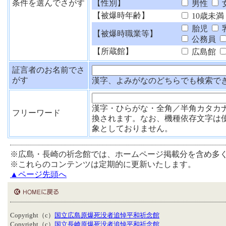
条件を選んでさがす
【性別】
男性
【被爆時年齢】
10歳未満
胎児
【被爆時職業等】
公務員
【所蔵館】
広島館
証言者のお名前でさ
がす
漢字、よみがなのどちらでも検索で
漢字・ひらがな・全角／半角カタカ
フリーワード
換されます。なお、機種依存文字は
象としておりません。
※広島・長崎の祈念館では、ホームページ掲載分を含め多
※これらのコンテンツは定期的に更新いたします。
▲ページ先頭へ
Copyright（c）
国立広島原爆死没者追悼平和祈念館
Copyright（c）
国立長崎原爆死没者追悼平和祈念館