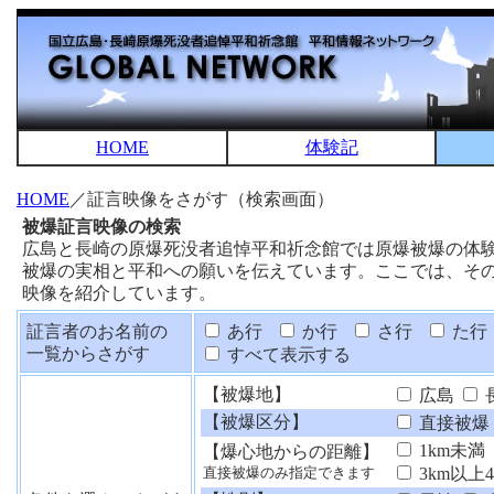
HOME
体験記
HOME
／証言映像をさがす（検索画面）
被爆証言映像の検索
広島と長崎の原爆死没者追悼平和祈念館では原爆被爆の体
被爆の実相と平和への願いを伝えています。ここでは、そ
映像を紹介しています。
証言者のお名前の
あ行
か行
さ行
た行
一覧からさがす
すべて表示する
【被爆地】
広島
【被爆区分】
直接被爆
1km未満
【爆心地からの距離】
3km以上
直接被爆のみ指定できます