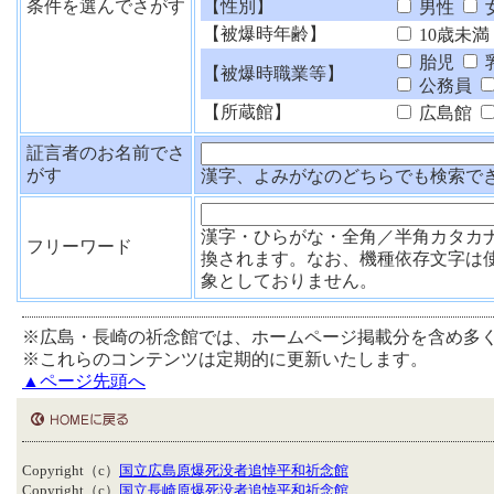
条件を選んでさがす
【性別】
男性
【被爆時年齢】
10歳未満
胎児
【被爆時職業等】
公務員
【所蔵館】
広島館
証言者のお名前でさ
がす
漢字、よみがなのどちらでも検索で
漢字・ひらがな・全角／半角カタカ
フリーワード
換されます。なお、機種依存文字は
象としておりません。
※広島・長崎の祈念館では、ホームページ掲載分を含め多
※これらのコンテンツは定期的に更新いたします。
▲ページ先頭へ
Copyright（c）
国立広島原爆死没者追悼平和祈念館
Copyright（c）
国立長崎原爆死没者追悼平和祈念館