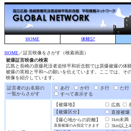
HOME
体験記
HOME
／証言映像をさがす（検索画面）
被爆証言映像の検索
広島と長崎の原爆死没者追悼平和祈念館では原爆被爆の体
被爆の実相と平和への願いを伝えています。ここでは、そ
映像を紹介しています。
証言者のお名前の
あ行
か行
さ行
た行
一覧からさがす
すべて表示する
【被爆地】
広島
【被爆区分】
直接被爆
1km未満
【爆心地からの距離】
3km以上
直接被爆のみ指定できます