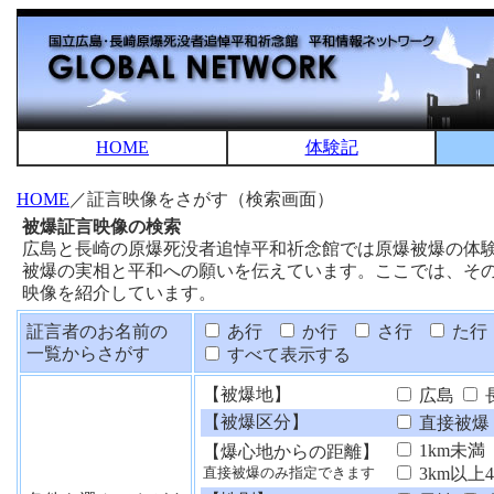
HOME
体験記
HOME
／証言映像をさがす（検索画面）
被爆証言映像の検索
広島と長崎の原爆死没者追悼平和祈念館では原爆被爆の体
被爆の実相と平和への願いを伝えています。ここでは、そ
映像を紹介しています。
証言者のお名前の
あ行
か行
さ行
た行
一覧からさがす
すべて表示する
【被爆地】
広島
【被爆区分】
直接被爆
1km未満
【爆心地からの距離】
3km以上
直接被爆のみ指定できます