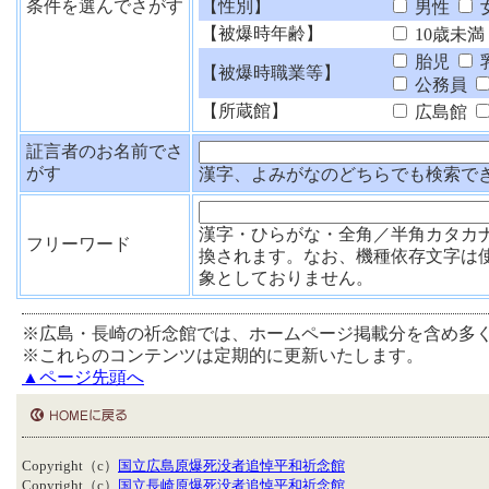
条件を選んでさがす
【性別】
男性
【被爆時年齢】
10歳未満
胎児
【被爆時職業等】
公務員
【所蔵館】
広島館
証言者のお名前でさ
がす
漢字、よみがなのどちらでも検索で
漢字・ひらがな・全角／半角カタカ
フリーワード
換されます。なお、機種依存文字は
象としておりません。
※広島・長崎の祈念館では、ホームページ掲載分を含め多
※これらのコンテンツは定期的に更新いたします。
▲ページ先頭へ
Copyright（c）
国立広島原爆死没者追悼平和祈念館
Copyright（c）
国立長崎原爆死没者追悼平和祈念館