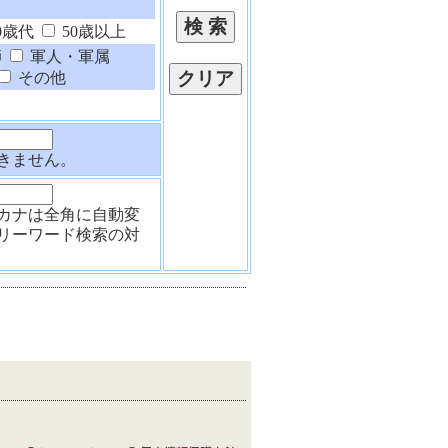
0歳代
50歳以上
師
軍人・軍属
その他
きません。
カナは全角に自動変
リーワード検索の対