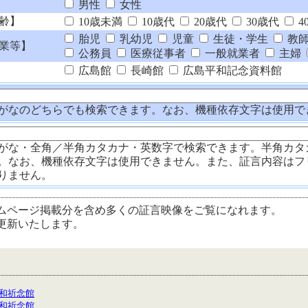
男性
女性
齢】
10歳未満
10歳代
20歳代
30歳代
4
胎児
乳幼児
児童
生徒・学生
教
業等】
公務員
医療従事者
一般就業者
主婦
広島館
長崎館
広島平和記念資料館
がなのどちらでも検索できます。なお、機種依存文字は使用で
がな・全角／半角カタカナ・英数字で検索できます。半角カタ
。なお、機種依存文字は使用できません。また、証言内容はフ
りません。
ムページ掲載分を含め多くの証言映像をご覧になれます。
更新いたします。
和祈念館
和祈念館