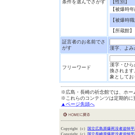
条件を選んでさがす
【性別】
【被爆時年
【被爆時職
【所蔵館】
証言者のお名前でさ
がす
漢字、よみ
漢字・ひら
フリーワード
換されます
象としてお
※広島・長崎の祈念館では、ホー
※これらのコンテンツは定期的に
▲ページ先頭へ
Copyright（c）
国立広島原爆死没者追悼平
Copyright（c）
国立長崎原爆死没者追悼平