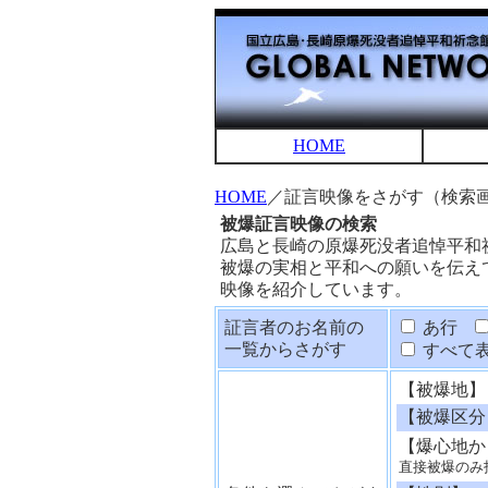
HOME
HOME
／証言映像をさがす（検索
被爆証言映像の検索
広島と長崎の原爆死没者追悼平和
被爆の実相と平和への願いを伝え
映像を紹介しています。
証言者のお名前の
あ行
一覧からさがす
すべて
【被爆地】
【被爆区分
【爆心地か
直接被爆のみ