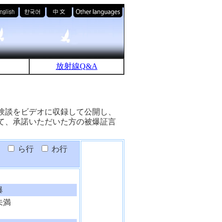
放射線Q&A
験談をビデオに収録して公開し、
て、承諾いただいた方の被爆証言
ら行
わ行
爆
未満