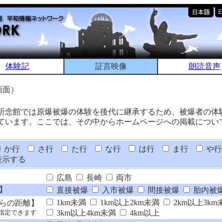
体験記
証言映像
朗読音声
画面）
祈念館では原爆被爆の体験を後代に継承するため、被爆者の体
ています。ここでは、その中からホームページへの掲載につい
か行
さ行
た行
な行
は行
ま行
や行
表示する
広島
長崎
両市
】
直接被爆
入市被爆
間接被爆
胎内被
1km未満
1km以上2km未満
2km以上3km
らの距離】
3km以上4km未満
4km以上
指定できます