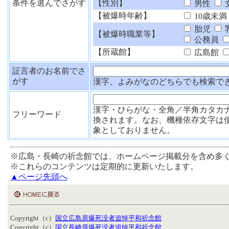
条件を選んでさがす
【性別】
男性
【被爆時年齢】
10歳未満
胎児
【被爆時職業等】
公務員
【所蔵館】
広島館
証言者のお名前でさ
がす
漢字、よみがなのどちらでも検索で
漢字・ひらがな・全角／半角カタカ
フリーワード
換されます。なお、機種依存文字は
象としておりません。
※広島・長崎の祈念館では、ホームページ掲載分を含め多
※これらのコンテンツは定期的に更新いたします。
▲ページ先頭へ
Copyright（c）
国立広島原爆死没者追悼平和祈念館
Copyright（c）
国立長崎原爆死没者追悼平和祈念館