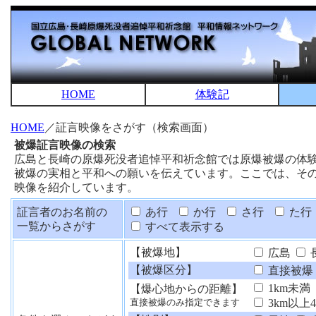
HOME
体験記
HOME
／証言映像をさがす（検索画面）
被爆証言映像の検索
広島と長崎の原爆死没者追悼平和祈念館では原爆被爆の体
被爆の実相と平和への願いを伝えています。ここでは、そ
映像を紹介しています。
証言者のお名前の
あ行
か行
さ行
た行
一覧からさがす
すべて表示する
【被爆地】
広島
【被爆区分】
直接被爆
1km未満
【爆心地からの距離】
3km以上
直接被爆のみ指定できます