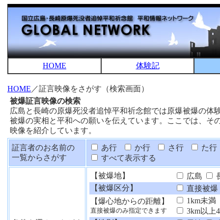
HOME
体験記
HOME
／証言映像をさがす（検索画面）
被爆証言映像の検索
広島と長崎の原爆死没者追悼平和祈念館では原爆被爆の体
被爆の実相と平和への願いを伝えています。ここでは、そ
映像を紹介しています。
証言者のお名前の
あ行
か行
さ行
た行
一覧からさがす
すべて表示する
【被爆地】
広島
【被爆区分】
直接被爆
1km未満
【爆心地からの距離】
3km以上
直接被爆のみ指定できます