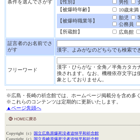
条件を選んでさがす
【性別】
男性
【被爆時年齢】
10歳未満
胎児
【被爆時職業等】
公務員
【所蔵館】
広島館
証言者のお名前でさ
がす
漢字、よみがなのどちらでも検索で
漢字・ひらがな・全角／半角カタカ
フリーワード
換されます。なお、機種依存文字は
象としておりません。
※広島・長崎の祈念館では、ホームページ掲載分を含め多
※これらのコンテンツは定期的に更新いたします。
▲ページ先頭へ
Copyright（c）
国立広島原爆死没者追悼平和祈念館
Copyright（c）
国立長崎原爆死没者追悼平和祈念館