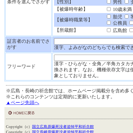
条件を選んでさがす
【性別】
男性
【被爆時年齢】
10歳未満
胎児
【被爆時職業等】
公務員
【所蔵館】
広島館
証言者のお名前でさ
がす
漢字、よみがなのどちらでも検索で
漢字・ひらがな・全角／半角カタカ
フリーワード
換されます。なお、機種依存文字は
象としておりません。
※広島・長崎の祈念館では、ホームページ掲載分を含め多
※これらのコンテンツは定期的に更新いたします。
▲ページ先頭へ
Copyright（c）
国立広島原爆死没者追悼平和祈念館
Copyright（c）
国立長崎原爆死没者追悼平和祈念館