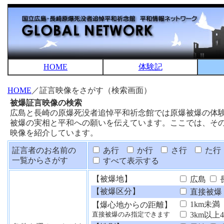
HOME
体験記
HOME
／証言映像をさがす（検索画面）
被爆証言映像の検索
広島と長崎の原爆死没者追悼平和祈念館では原爆被爆の体
被爆の実相と平和への願いを伝えています。ここでは、そ
映像を紹介しています。
証言者のお名前の
あ行
か行
さ行
た行
一覧からさがす
すべて表示する
【被爆地】
広島
【被爆区分】
直接被爆
1km未満
【爆心地からの距離】
3km以上
直接被爆のみ指定できます