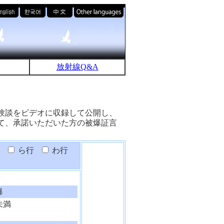
放射線Q&A
験談をビデオに収録して公開し、
て、承諾いただいた方の被爆証言
ら行
わ行
爆
未満