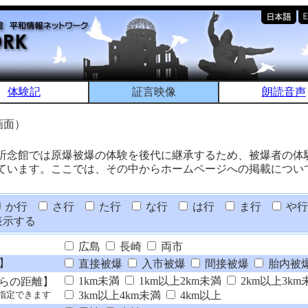
体験記
証言映像
朗読音声
画面）
祈念館では原爆被爆の体験を後代に継承するため、被爆者の体
ています。ここでは、その中からホームページへの掲載につい
か行
さ行
た行
な行
は行
ま行
や行
表示する
広島
長崎
両市
】
直接被爆
入市被爆
間接被爆
胎内被
1km未満
1km以上2km未満
2km以上3km
らの距離】
3km以上4km未満
4km以上
指定できます