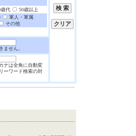
0歳代
50歳以上
師
軍人・軍属
その他
きません。
カナは全角に自動変
リーワード検索の対