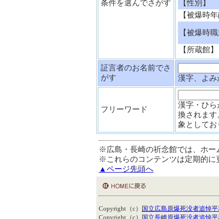
条件を選んでさがす
【性別】
【被爆時年
【被爆時職
【所蔵館】
証言者のお名前でさ
がす
漢字、よみ
漢字・ひら
フリーワード
換されます
象としてお
※広島・長崎の祈念館では、ホー
※これらのコンテンツは定期的に
▲ページ先頭へ
Copyright（c）
国立広島原爆死没者追悼平
Copyright（c）
国立長崎原爆死没者追悼平