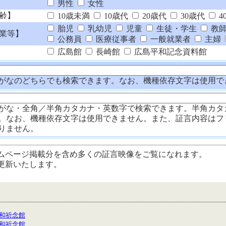
男性
女性
齢】
10歳未満
10歳代
20歳代
30歳代
4
胎児
乳幼児
児童
生徒・学生
教
業等】
公務員
医療従事者
一般就業者
主婦
広島館
長崎館
広島平和記念資料館
がなのどちらでも検索できます。なお、機種依存文字は使用で
がな・全角／半角カタカナ・英数字で検索できます。半角カタ
。なお、機種依存文字は使用できません。また、証言内容はフ
りません。
ムページ掲載分を含め多くの証言映像をご覧になれます。
更新いたします。
和祈念館
和祈念館