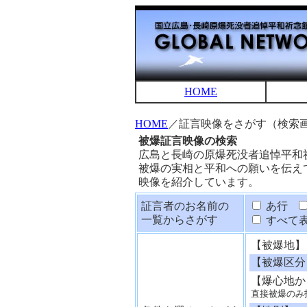
HOME
HOME
／証言映像をさがす（検索
被爆証言映像の検索
広島と長崎の原爆死没者追悼平和
被爆の実相と平和への願いを伝え
映像を紹介しています。
証言者のお名前の
あ行
一覧からさがす
すべて
【被爆地】
【被爆区分
【爆心地か
直接被爆のみ