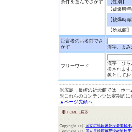
条件を選んでさがす
【性別】
【被爆時年
【被爆時職
【所蔵館】
証言者のお名前でさ
がす
漢字、よみ
漢字・ひら
フリーワード
換されます
象としてお
※広島・長崎の祈念館では、ホー
※これらのコンテンツは定期的に
▲ページ先頭へ
Copyright（c）
国立広島原爆死没者追悼平
Copyright（c）
国立長崎原爆死没者追悼平