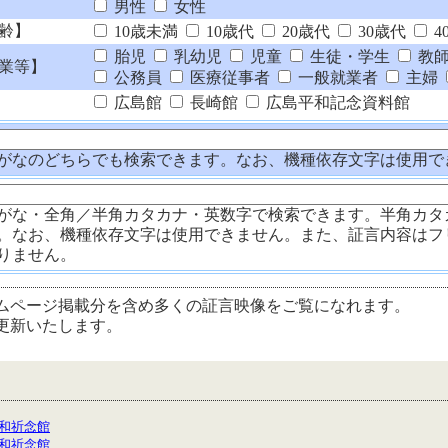
男性
女性
齢】
10歳未満
10歳代
20歳代
30歳代
4
胎児
乳幼児
児童
生徒・学生
教
業等】
公務員
医療従事者
一般就業者
主婦
広島館
長崎館
広島平和記念資料館
がなのどちらでも検索できます。なお、機種依存文字は使用で
がな・全角／半角カタカナ・英数字で検索できます。半角カタ
。なお、機種依存文字は使用できません。また、証言内容はフ
りません。
ムページ掲載分を含め多くの証言映像をご覧になれます。
更新いたします。
和祈念館
和祈念館