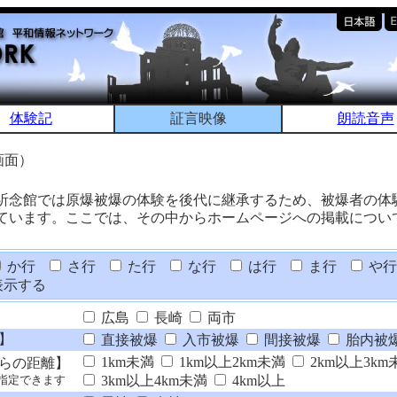
体験記
証言映像
朗読音声
画面）
祈念館では原爆被爆の体験を後代に継承するため、被爆者の体
ています。ここでは、その中からホームページへの掲載につい
か行
さ行
た行
な行
は行
ま行
や行
表示する
広島
長崎
両市
】
直接被爆
入市被爆
間接被爆
胎内被
1km未満
1km以上2km未満
2km以上3km
らの距離】
3km以上4km未満
4km以上
指定できます