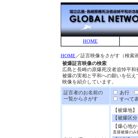
HOME
HOME
／証言映像をさがす（検索
被爆証言映像の検索
広島と長崎の原爆死没者追悼平和
被爆の実相と平和への願いを伝え
映像を紹介しています。
証言者のお名前の
あ行
一覧からさがす
すべて
【被爆地】
【被爆区分
【爆心地か
直接被爆のみ