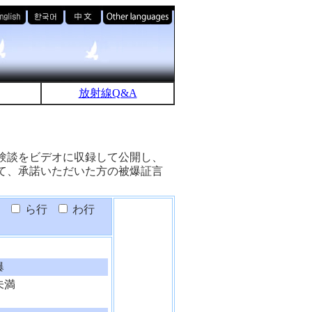
放射線Q&A
験談をビデオに収録して公開し、
て、承諾いただいた方の被爆証言
ら行
わ行
爆
未満