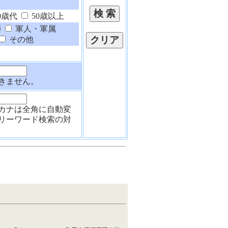
0歳代
50歳以上
師
軍人・軍属
その他
きません。
カナは全角に自動変
リーワード検索の対