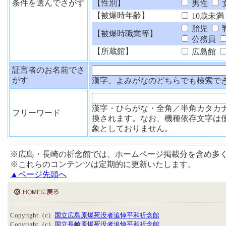
条件を選んでさがす
【性別】
男性
【被爆時年齢】
10歳未満
胎児
【被爆時職業等】
公務員
【所蔵館】
広島館
証言者のお名前でさ
がす
漢字、よみがなのどちらでも検索で
漢字・ひらがな・全角／半角カタカ
フリーワード
換されます。なお、機種依存文字は
象としておりません。
※広島・長崎の祈念館では、ホームページ掲載分を含め多
※これらのコンテンツは定期的に更新いたします。
▲ページ先頭へ
Copyright（c）
国立広島原爆死没者追悼平和祈念館
Copyright（c）
国立長崎原爆死没者追悼平和祈念館