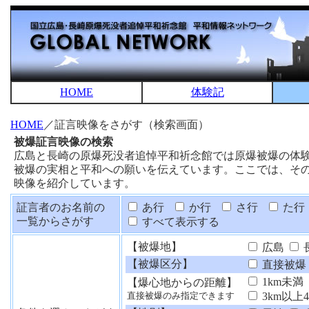
HOME
体験記
HOME
／証言映像をさがす（検索画面）
被爆証言映像の検索
広島と長崎の原爆死没者追悼平和祈念館では原爆被爆の体
被爆の実相と平和への願いを伝えています。ここでは、そ
映像を紹介しています。
証言者のお名前の
あ行
か行
さ行
た行
一覧からさがす
すべて表示する
【被爆地】
広島
【被爆区分】
直接被爆
1km未満
【爆心地からの距離】
3km以上
直接被爆のみ指定できます