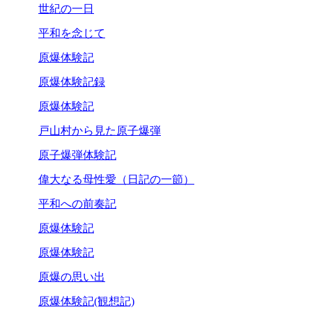
世紀の一日
平和を念じて
原爆体験記
原爆体験記録
原爆体験記
戸山村から見た原子爆弾
原子爆弾体験記
偉大なる母性愛（日記の一節）
平和への前奏記
原爆体験記
原爆体験記
原爆の思い出
原爆体験記(観想記)