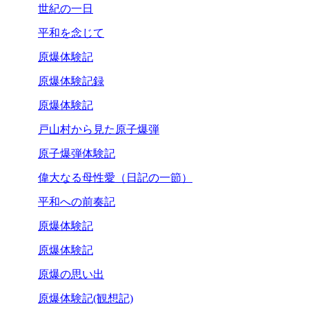
世紀の一日
平和を念じて
原爆体験記
原爆体験記録
原爆体験記
戸山村から見た原子爆弾
原子爆弾体験記
偉大なる母性愛（日記の一節）
平和への前奏記
原爆体験記
原爆体験記
原爆の思い出
原爆体験記(観想記)