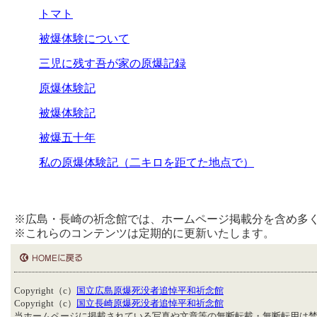
トマト
被爆体験について
三児に残す吾が家の原爆記録
原爆体験記
被爆体験記
被爆五十年
私の原爆体験記（二キロを距てた地点で）
※広島・長崎の祈念館では、ホームページ掲載分を含め多
※これらのコンテンツは定期的に更新いたします。
Copyright（c）
国立広島原爆死没者追悼平和祈念館
Copyright（c）
国立長崎原爆死没者追悼平和祈念館
当ホームページに掲載されている写真や文章等の無断転載・無断転用は