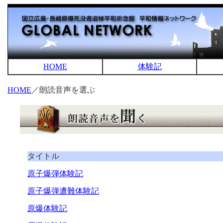
HOME
体験記
HOME
／朗読音声を選ぶ
タイトル
原子爆弾体験記
原子爆弾遭難体験記
原爆体験記