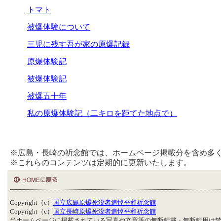
トマト
被爆体験について
三児に残す吾が家の原爆記録
原爆体験記
被爆体験記
被爆五十年
私の原爆体験記（二キロを距てた地点で）
※広島・長崎の祈念館では、ホームページ掲載分を含め多
※これらのコンテンツは定期的に更新いたします。
Copyright（c）
国立広島原爆死没者追悼平和祈念館
Copyright（c）
国立長崎原爆死没者追悼平和祈念館
当ホームページに掲載されている写真や文章等の無断転載・無断転用は