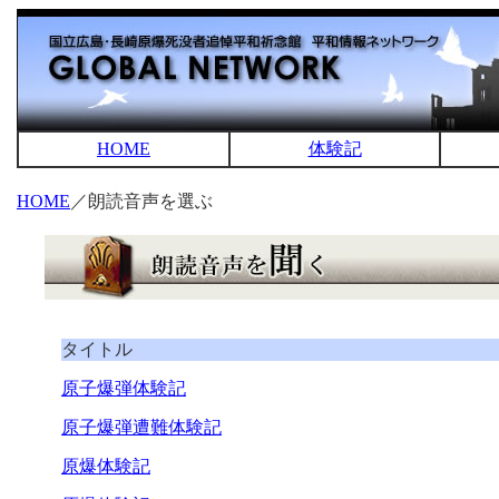
HOME
体験記
HOME
／朗読音声を選ぶ
タイトル
原子爆弾体験記
原子爆弾遭難体験記
原爆体験記