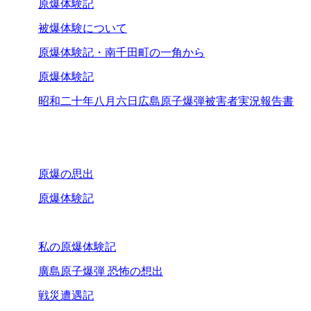
原爆体験記
被爆体験について
原爆体験記・南千田町の一角から
原爆体験記
昭和二十年八月六日広島原子爆弾被害者実況報告書
原爆の思出
原爆体験記
私の原爆体験記
廣島原子爆弾 恐怖の想出
戦災遭遇記