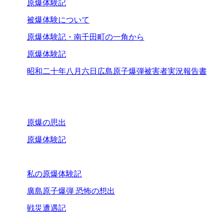
原爆体験記
被爆体験について
原爆体験記・南千田町の一角から
原爆体験記
昭和二十年八月六日広島原子爆弾被害者実況報告書
原爆の思出
原爆体験記
私の原爆体験記
廣島原子爆弾 恐怖の想出
戦災遭遇記