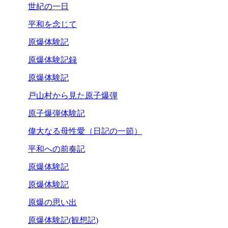
世紀の一日
平和を念じて
原爆体験記
原爆体験記録
原爆体験記
戸山村から見た原子爆弾
原子爆弾体験記
偉大なる母性愛（日記の一節）
平和への前奏記
原爆体験記
原爆体験記
原爆の思い出
原爆体験記(観想記)