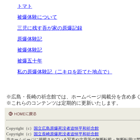
トマト
被爆体験について
三児に残す吾が家の原爆記録
原爆体験記
被爆体験記
被爆五十年
私の原爆体験記（二キロを距てた地点で）
※広島・長崎の祈念館では、ホームページ掲載分を含め多
※これらのコンテンツは定期的に更新いたします。
Copyright（c）
国立広島原爆死没者追悼平和祈念館
Copyright（c）
国立長崎原爆死没者追悼平和祈念館
当ホームページに掲載されている写真や文章等の無断転載・無断転用は