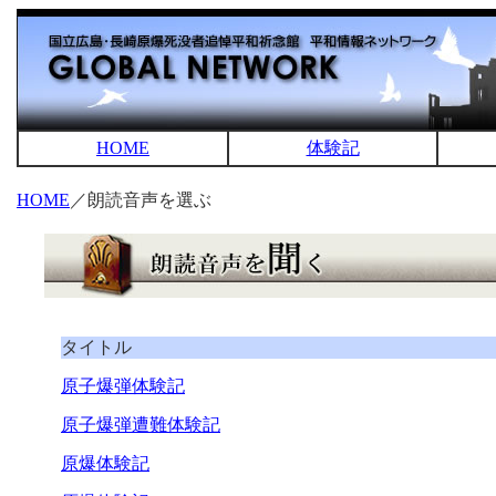
HOME
体験記
HOME
／朗読音声を選ぶ
タイトル
原子爆弾体験記
原子爆弾遭難体験記
原爆体験記