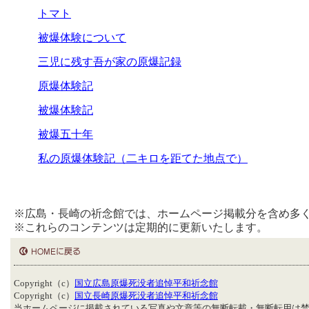
トマト
被爆体験について
三児に残す吾が家の原爆記録
原爆体験記
被爆体験記
被爆五十年
私の原爆体験記（二キロを距てた地点で）
※広島・長崎の祈念館では、ホームページ掲載分を含め多
※これらのコンテンツは定期的に更新いたします。
Copyright（c）
国立広島原爆死没者追悼平和祈念館
Copyright（c）
国立長崎原爆死没者追悼平和祈念館
当ホームページに掲載されている写真や文章等の無断転載・無断転用は