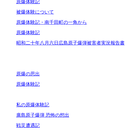
原爆体験記
被爆体験について
原爆体験記・南千田町の一角から
原爆体験記
昭和二十年八月六日広島原子爆弾被害者実況報告書
原爆の思出
原爆体験記
私の原爆体験記
廣島原子爆弾 恐怖の想出
戦災遭遇記