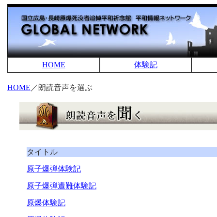
HOME
体験記
HOME
／朗読音声を選ぶ
タイトル
原子爆弾体験記
原子爆弾遭難体験記
原爆体験記