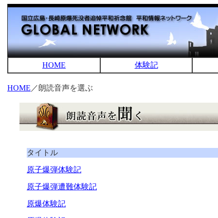
HOME
体験記
HOME
／朗読音声を選ぶ
タイトル
原子爆弾体験記
原子爆弾遭難体験記
原爆体験記