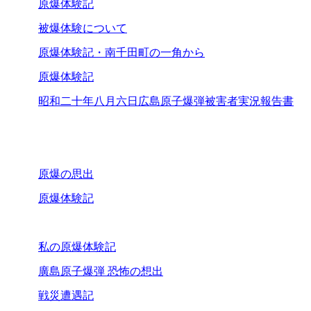
原爆体験記
被爆体験について
原爆体験記・南千田町の一角から
原爆体験記
昭和二十年八月六日広島原子爆弾被害者実況報告書
原爆の思出
原爆体験記
私の原爆体験記
廣島原子爆弾 恐怖の想出
戦災遭遇記