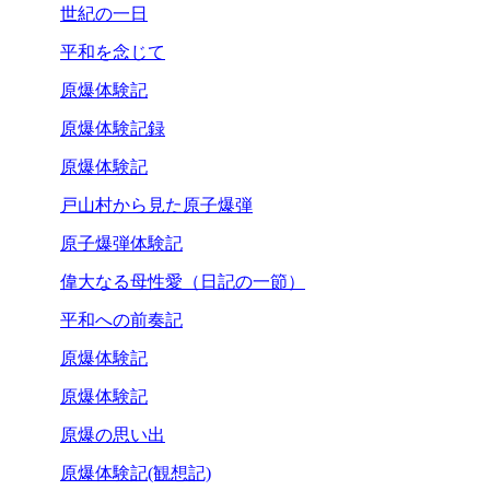
世紀の一日
平和を念じて
原爆体験記
原爆体験記録
原爆体験記
戸山村から見た原子爆弾
原子爆弾体験記
偉大なる母性愛（日記の一節）
平和への前奏記
原爆体験記
原爆体験記
原爆の思い出
原爆体験記(観想記)