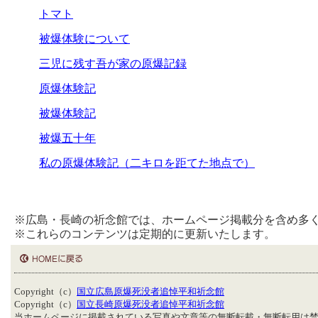
トマト
被爆体験について
三児に残す吾が家の原爆記録
原爆体験記
被爆体験記
被爆五十年
私の原爆体験記（二キロを距てた地点で）
※広島・長崎の祈念館では、ホームページ掲載分を含め多
※これらのコンテンツは定期的に更新いたします。
Copyright（c）
国立広島原爆死没者追悼平和祈念館
Copyright（c）
国立長崎原爆死没者追悼平和祈念館
当ホームページに掲載されている写真や文章等の無断転載・無断転用は