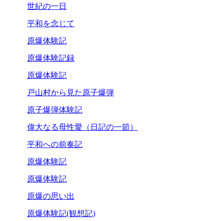
世紀の一日
平和を念じて
原爆体験記
原爆体験記録
原爆体験記
戸山村から見た原子爆弾
原子爆弾体験記
偉大なる母性愛（日記の一節）
平和への前奏記
原爆体験記
原爆体験記
原爆の思い出
原爆体験記(観想記)