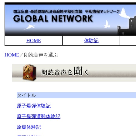
HOME
体験記
HOME
／朗読音声を選ぶ
タイトル
原子爆弾体験記
原子爆弾遭難体験記
原爆体験記