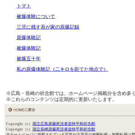
トマト
被爆体験について
三児に残す吾が家の原爆記録
原爆体験記
被爆体験記
被爆五十年
私の原爆体験記（二キロを距てた地点で）
※広島・長崎の祈念館では、ホームページ掲載分を含め多
※これらのコンテンツは定期的に更新いたします。
Copyright（c）
国立広島原爆死没者追悼平和祈念館
Copyright（c）
国立長崎原爆死没者追悼平和祈念館
当ホームページに掲載されている写真や文章等の無断転載・無断転用は