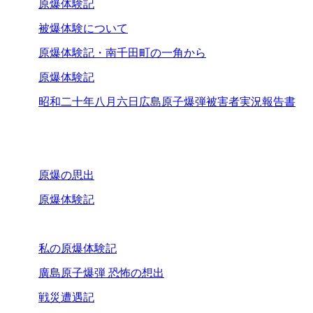
原爆体験記
被爆体験について
原爆体験記・南千田町の一角から
原爆体験記
昭和二十年八月六日広島原子爆弾被害者実況報告書
原爆の思出
原爆体験記
私の原爆体験記
廣島原子爆弾 恐怖の想出
戦災遭遇記