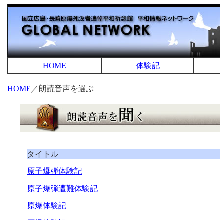
HOME
体験記
HOME
／朗読音声を選ぶ
タイトル
原子爆弾体験記
原子爆弾遭難体験記
原爆体験記