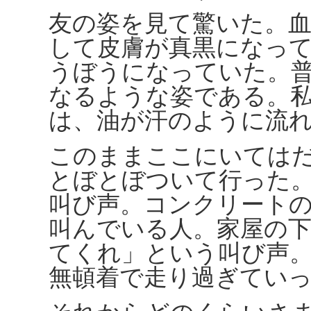
友の姿を見て驚いた。
して皮膚が真黒になっ
うぼうになっていた。
なるような姿である。
は、油が汗のように流
このままここにいては
とぼとぼついて行った
叫び声。コンクリート
叫んでいる人。家屋の
てくれ」という叫び声
無頓着で走り過ぎてい