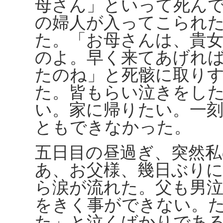
母さん」といって死ん
の婦人が入ってこられ
た。「お母さんは、貴
のよ。早く来てあげれ
たのね」と死骸に取り
た。皆もらい泣きをし
い。家に帰りたい。一
ともできなかった。
五日目の昼過ぎ、突然
あ、お父様、幾日ぶり
ら涙が流れた。父も男
をきく事ができない。
た」と泣くばかりであ