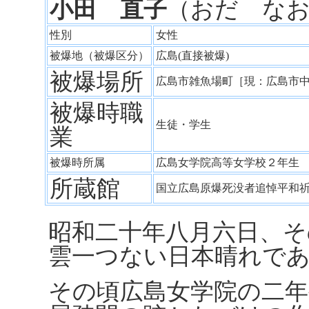
小田 直子
（おだ な
性別
女性
被爆地（被爆区分）
広島(直接被爆)
被爆場所
広島市雑魚場町［現：広島市
被爆時職
生徒・学生
業
被爆時所属
広島女学院高等女学校２年
所蔵館
国立広島原爆死没者追悼平和
昭和二十年八月六日、そ
雲一つない日本晴れで
その頃広島女学院の二年