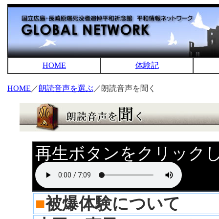
HOME
体験記
HOME
／
朗読音声を選ぶ
／朗読音声を聞く
再生ボタンをクリック
■
被爆体験について