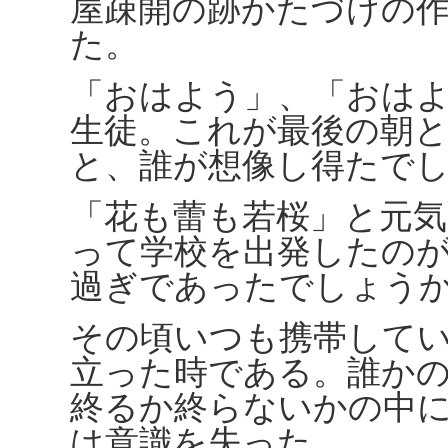
屋疎開の跡かたづけの
た。
「おはよう」、「おは
生徒。これが最後の朝
と、誰が想像し得たで
「花も蕾も若桜」と元
って学校を出発したの
過ぎであったでしょう
その頃いつも携帯して
立った時である。誰か
終るか終らないかの中
は意識を失った。