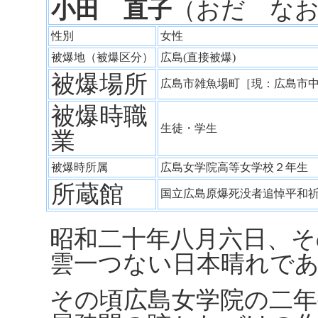
小田 直子
（おだ な
性別
女性
被爆地（被爆区分）
広島(直接被爆)
被爆場所
広島市雑魚場町［現：広島市
被爆時職
生徒・学生
業
被爆時所属
広島女学院高等女学校２年
所蔵館
国立広島原爆死没者追悼平和
昭和二十年八月六日、そ
雲一つない日本晴れで
その頃広島女学院の二年