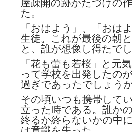
屋疎開の跡かたづけの
た。
「おはよう」、「おは
生徒。これが最後の朝
と、誰が想像し得たで
「花も蕾も若桜」と元
って学校を出発したの
過ぎであったでしょう
その頃いつも携帯して
立った時である。誰か
終るか終らないかの中
は意識を失った。