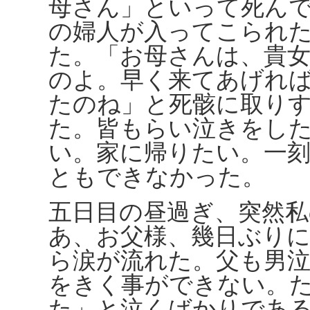
母さん」といって死ん
の婦人が入ってこられ
た。「お母さんは、貴
のよ。早く来てあげれ
たのね」と死骸に取り
た。皆もらい泣きをし
い。家に帰りたい。一
ともできなかった。
五日目の昼過ぎ、突然
あ、お父様、幾日ぶり
ら涙が流れた。父も男
をきく事ができない。
た」と泣くばかりであ