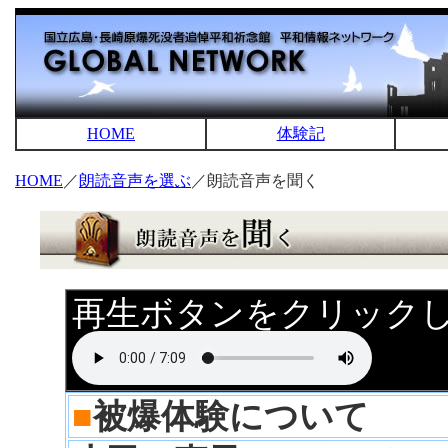
HOME
体験記
HOME
／
朗読音声を選ぶ
／朗読音声を聞く
再生ボタンをクリック
■
被爆体験について