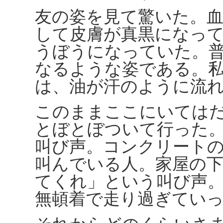
友の姿を見て驚いた。
して皮膚が真黒になっ
うぼうになっていた。
なるような姿である。
は、油が汗のように流
このままここにいては
とぼとぼついて行った
叫び声。コンクリート
叫んでいる人。家屋の
てくれ」という叫び声
無頓着で走り過ぎてい