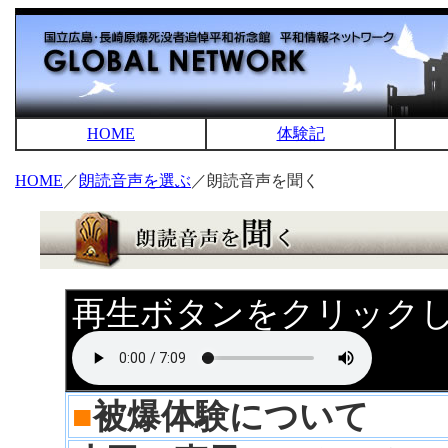
HOME
体験記
HOME
／
朗読音声を選ぶ
／朗読音声を聞く
再生ボタンをクリック
■
被爆体験について