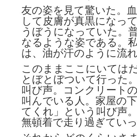
友の姿を見て驚いた。
して皮膚が真黒になっ
うぼうになっていた。
なるような姿である。
は、油が汗のように流
このままここにいては
とぼとぼついて行った
叫び声。コンクリート
叫んでいる人。家屋の
てくれ」という叫び声
無頓着で走り過ぎてい