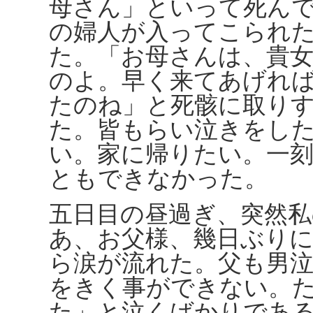
母さん」といって死ん
の婦人が入ってこられ
た。「お母さんは、貴
のよ。早く来てあげれ
たのね」と死骸に取り
た。皆もらい泣きをし
い。家に帰りたい。一
ともできなかった。
五日目の昼過ぎ、突然
あ、お父様、幾日ぶり
ら涙が流れた。父も男
をきく事ができない。
た」と泣くばかりであ