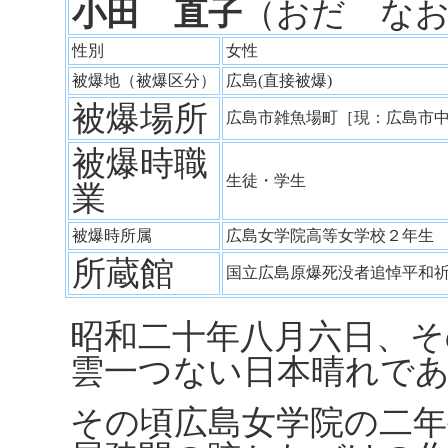
小田 直子
（おだ な
性別
女性
被爆地（被爆区分）
広島(直接被爆)
被爆場所
広島市雑魚場町［現：広島市
被爆時職
生徒・学生
業
被爆時所属
広島女学院高等女学校２年
所蔵館
国立広島原爆死没者追悼平和
昭和二十年八月六日、そ
雲一つない日本晴れで
その頃広島女学院の二年