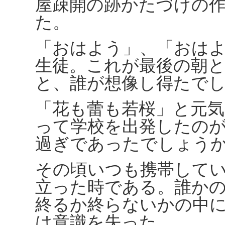
屋疎開の跡かたづけの
た。
「おはよう」、「おは
生徒。これが最後の朝
と、誰が想像し得たで
「花も蕾も若桜」と元
って学校を出発したの
過ぎであったでしょう
その頃いつも携帯して
立った時である。誰か
終るか終らないかの中
は意識を失った。