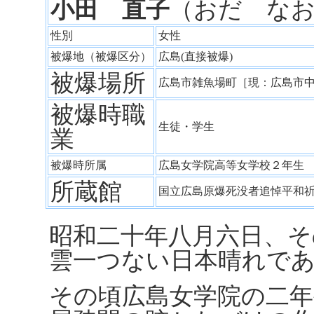
小田 直子
（おだ な
性別
女性
被爆地（被爆区分）
広島(直接被爆)
被爆場所
広島市雑魚場町［現：広島市
被爆時職
生徒・学生
業
被爆時所属
広島女学院高等女学校２年
所蔵館
国立広島原爆死没者追悼平和
昭和二十年八月六日、そ
雲一つない日本晴れで
その頃広島女学院の二年