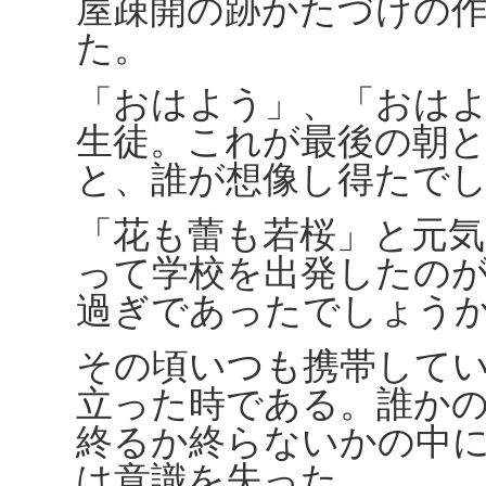
屋疎開の跡かたづけの
た。
「おはよう」、「おは
生徒。これが最後の朝
と、誰が想像し得たで
「花も蕾も若桜」と元
って学校を出発したの
過ぎであったでしょう
その頃いつも携帯して
立った時である。誰か
終るか終らないかの中
は意識を失った。