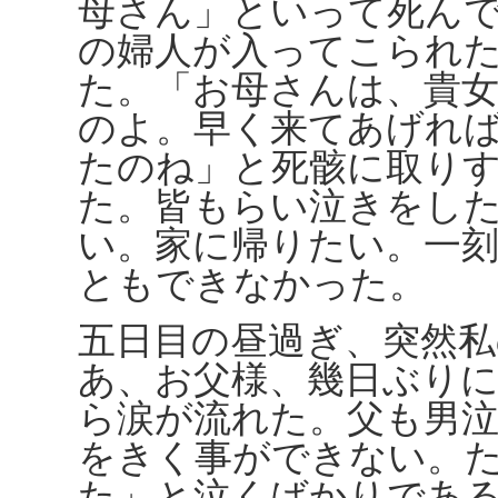
母さん」といって死ん
の婦人が入ってこられ
た。「お母さんは、貴
のよ。早く来てあげれ
たのね」と死骸に取り
た。皆もらい泣きをし
い。家に帰りたい。一
ともできなかった。
五日目の昼過ぎ、突然
あ、お父様、幾日ぶり
ら涙が流れた。父も男
をきく事ができない。
た」と泣くばかりであ