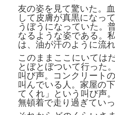
友の姿を見て驚いた。
して皮膚が真黒になっ
うぼうになっていた。
なるような姿である。
は、油が汗のように流
このままここにいては
とぼとぼついて行った
叫び声。コンクリート
叫んでいる人。家屋の
てくれ」という叫び声
無頓着で走り過ぎてい