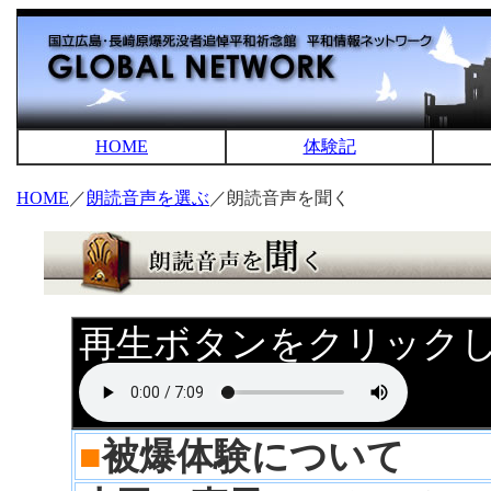
HOME
体験記
HOME
／
朗読音声を選ぶ
／朗読音声を聞く
再生ボタンをクリック
■
被爆体験について