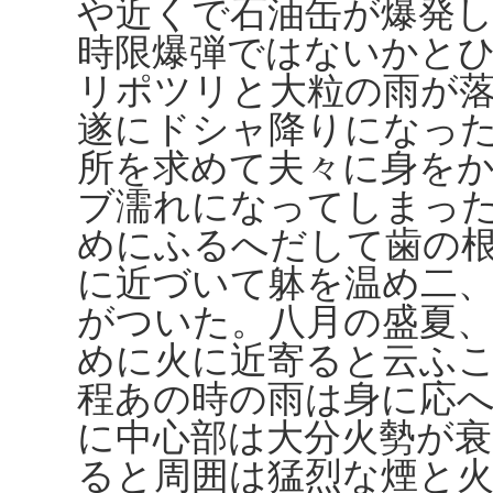
や近くで石油缶が爆発
時限爆弾ではないかと
リポツリと大粒の雨が
遂にドシャ降りになっ
所を求めて夫々に身を
ブ濡れになってしまっ
めにふるへだして歯の
に近づいて躰を温め二
がついた。八月の盛夏
めに火に近寄ると云ふ
程あの時の雨は身に応
に中心部は大分火勢が
ると周囲は猛烈な煙と