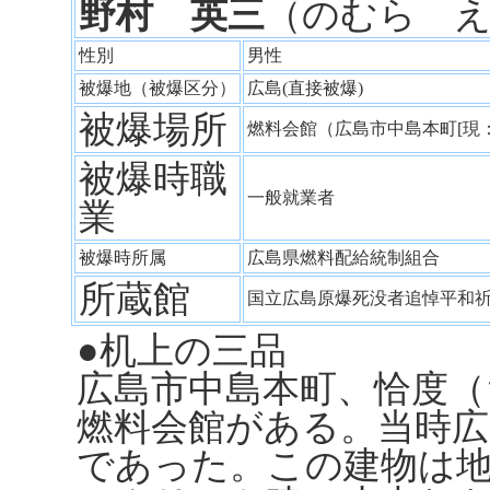
野村 英三
（のむら 
性別
男性
被爆地（被爆区分）
広島(直接被爆)
被爆場所
燃料会館（広島市中島本町[現
被爆時職
一般就業者
業
被爆時所属
広島県燃料配給統制組合
所蔵館
国立広島原爆死没者追悼平和
●机上の三品
広島市中島本町、恰度（
燃料会館がある。当時広
であった。この建物は