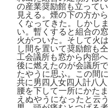
の産業奨励館も立って
見える。煙の下の方か
くなってきた。しかし
い。暫くすると組合の
火がついた。そして火
し間を置いて奨励館も
工会議所も窓から内部
後に燃えたのが会議所
たやうに思ふ。この間
共に男四人女四人計八
腰を下して一所にかた
えぬやうになったと云
男、頭が痛むとつげる