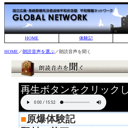
HOME
体験記
HOME
／
朗読音声を選ぶ
／朗読音声を聞く
再生ボタンをクリック
■
原爆体験記