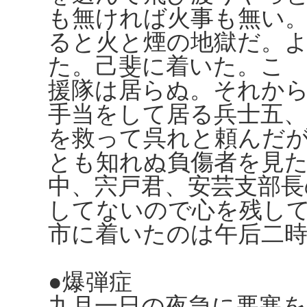
も無ければ火事も無い
ると火と煙の地獄だ。
た。己斐に着いた。こ
援隊は居らぬ。それか
手当をして居る兵士五
を救って呉れと頼んだ
とも知れぬ負傷者を見
中、宍戸君、安芸支部長
してないので心を残し
市に着いたのは午后二
●爆弾症
九月一日の夜急に悪寒を