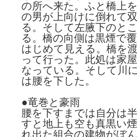
の所へ来た。ふと橋上
の男が上向けに倒れて
る。そして左腋下のと
る。橋の向側は黒煙で
はじめて見える。橋を
って行った。此処は家
なっている。そして川
は腰を下した。
●竜巻と豪雨
腰を下すまでは自分は
すと地上も空も真黒い
れ出た組合の建物がぼ