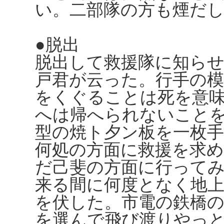
い。二部隊の方も煙だ
●脱出
脱出して救援隊に知ら
戸君が云った。行手の
をくぐることは死を意
へは帰へられないこと
型の焼ト夕ン板を一枚
何処の方面に救援を求
だ己斐の方面に行って
来る間に何度となく地
を伏した。市電の鉄橋
を選んで飛び渡りやっ