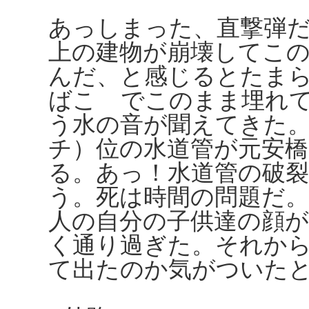
あっしまった、直撃弾
上の建物が崩壊してこ
んだ、と感じるとたま
ばこゝでこのまま埋れ
う水の音が聞えてきた
チ）位の水道管が元安
る。あっ！水道管の破
う。死は時間の問題だ
人の自分の子供達の顔
く通り過ぎた。それか
て出たのか気がついた