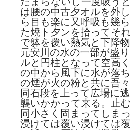
たまらないし一度吸う
は腰の中古夕オルを外
ら目も楽に又呼吸も幾
た焼ト夕ンを拾ってそ
で躰を覆い熱気と下降
元安川の水の一部が盛
ルと円柱となって空高
の中から風下に水が落
の煙が火の粉と共に吾
同石段を上って広場に
襲いかかって来る。止
同小さく固まってしま
浸けては覆い浸けては