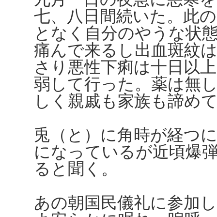
七、八日間続いた。此の
となく自分のやうな状
痛んで来るし出血斑紋
さり悪性下痢は十日以
弱して行った。薬は無
しく親戚も家族も諦め
兎（と）に角時が経つ
になっているが近頃爆
ると聞く。
あの朝国民儀礼に参加し