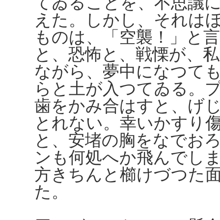
てゐることを、不思議
えた。しかし、それは
ものは、「空襲！」と
と、恐怖と、戦慄が、
ながら、夢中になつて
らと土が入つてゐる。
歯をかみ合はすと、げ
とれない。幸いかすり
と、安堵の胸をなでお
ンも何処へか飛んでし
方きちんと櫛けづつた
た。