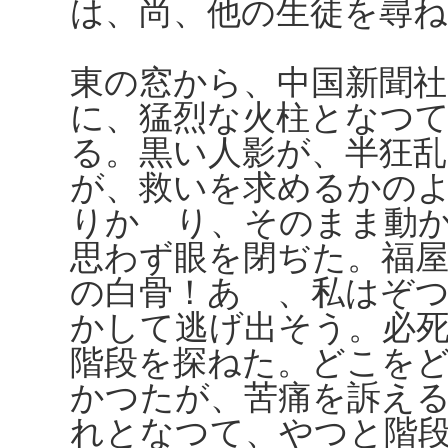
は、尚、他の生徒を尋
東の窓から、中国新聞
に、猛烈な火柱となつ
る。黒い人影が、半狂
が、救いを求めるかの
りかゝり、そのまま動
思わず眼を閉ぢた。福
の白骨！あゝ、私はぞ
かして逃げ出そう。必
階段を探ねた。どこを
かつたが、苦痛を訴え
れとなつて、やつと階