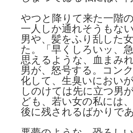
やつと降りて来た一階
一人しか通れそうもな
男や、髪をふり乱した
た。「早くしろいッ、
思えるような、血まみ
男が、怒号する。コン
化して、生臭いにおい
しのけては先に立つ男
ども、若い女の私には
後に残されるばかりで
悪夢のような、恐ろし