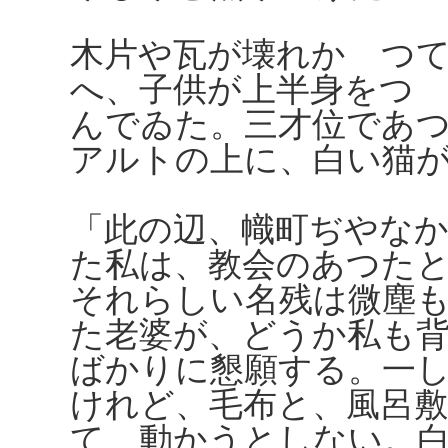
木片や瓦が壊れかゝつ
へ、子供が上半身をつ
んでゐた。三才位であ
アルトの上に、白い猫
「此の辺、幟町ぢやな
た私は、教会のあつた
それらしい名残は微塵
た老婆が、どうか私も
ばかりに懇願する。一
けれど、毛布と、風呂
て、動かうとしない。