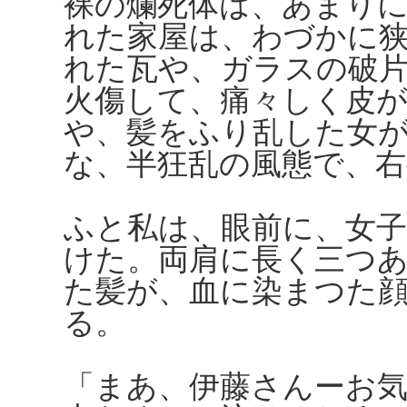
裸の爛死体は、あまり
れた家屋は、わづかに
れた瓦や、ガラスの破
火傷して、痛々しく皮
や、髪をふり乱した女
な、半狂乱の風態で、
ふと私は、眼前に、女
けた。両肩に長く三つ
た髪が、血に染まつた
る。
「まあ、伊藤さんーお