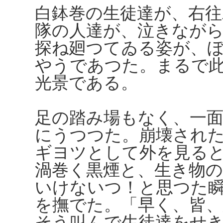
白鉢巻の生徒達が、右往
隊の人達が、泣きなが
探ね廻つてゐる姿が、
やうであつた。まるで
光景である。
足の踏み場もなく、一
にうつつた。崩壊され
ギヨツとして外を見る
渦巻く黒煙と、生き物
いけないつ！と思つた
を撫でた。「早く、皆
そう叫んで生徒達をせ