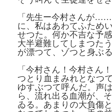
「先生ー今村さんが……
に、私はあわてふため
せつた。何か不吉な予
大半避難してしまつた
が漂つて、ゾつと身ぶ
「今村さん！今村さん
つとり血まみれとなつ
ゆすぶつて呼んだ。声
ら、流れ出る血潮が、
ゐる。あまりの大負傷