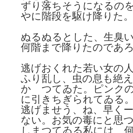
ずり落ちそうになるの
やに階段を駆け降りた
ぬるぬるとした、生臭
何階まで降りたのであ
逃げおくれた若い女の
ふり乱し、虫の息も絶
かゝつてゐた。ピンク
に引きちぎられてゐる
逃げませう、ね、早く
ない。お気の毒にと思
しまつてゐる私には、