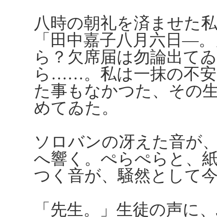
八時の朝礼を済ませた
「田中嘉子八月六日―
ら？欠席届は勿論出て
ら……。私は一抹の不
た事もなかつた、その
めてゐた。
ソロバンの冴えた音が
へ響く。ぺらぺらと、
つく音が、騒然として
「先生。」生徒の声に