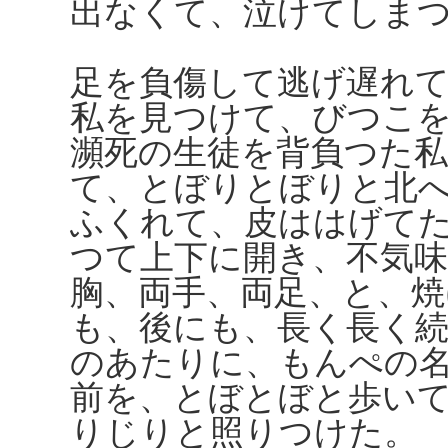
出なくて、泣けてしま
足を負傷して逃げ遅れ
私を見つけて、びつこ
瀕死の生徒を背負つた
て、とぼりとぼりと北
ふくれて、皮ははげて
つて上下に開き、不気
胸、両手、両足、と、焼
も、後にも、長く長く
のあたりに、もんぺの
前を、とぼとぼと歩い
りじりと照りつけた。