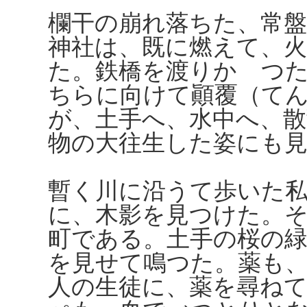
欄干の崩れ落ちた、常
神社は、既に燃えて、
た。鉄橋を渡りかゝつ
ちらに向けて顚覆（て
が、土手へ、水中へ、
物の大往生した姿にも
暫く川に沿うて歩いた
に、木影を見つけた。
町である。土手の桜の
を見せて鳴つた。薬も
人の生徒に、薬を尋ね