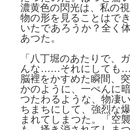
濃黄色の閃光は、私の
物の形を見ることはで
いたであろうか？全く
あつた。
「八丁堀のあたりで、
んな……それにしても
脳裡をかすめた瞬間、
かのように、一ぺんに
つたわるような、物凄
ちまちにして、強烈な
まれてしまつた。「空
も、搔き消されてしま