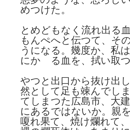
めつけた。
とめどもなく流れ出る
もんぺへと伝つて、そ
うになる。幾度か、私
にかゝる血を、拭い取
やつと出口から抜け出
然として足も竦んでし
てしまつた広島市、大
にあるではないか。親
嗄れ果て、焼け爛れて