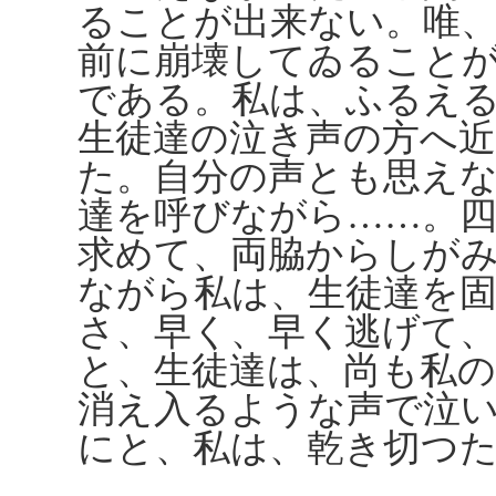
ることが出来ない。唯
前に崩壊してゐること
である。私は、ふるえ
生徒達の泣き声の方へ
た。自分の声とも思え
達を呼びながら……。
求めて、両脇からしが
ながら私は、生徒達を
さ、早く、早く逃げて
と、生徒達は、尚も私
消え入るような声で泣
にと、私は、乾き切つ