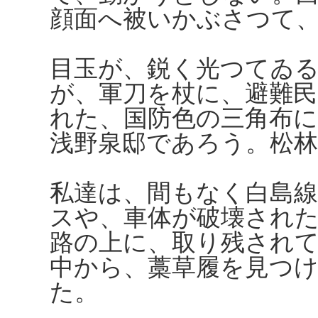
顔面へ被いかぶさつて
目玉が、鋭く光つてゐ
が、軍刀を杖に、避難
れた、国防色の三角布
浅野泉邸であろう。松
私達は、間もなく白島
スや、車体が破壊され
路の上に、取り残され
中から、藁草履を見つ
た。