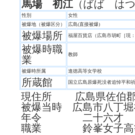
馬場 初江
（ばば は
性別
女性
被爆地（被爆区分）
広島(直接被爆)
被爆場所
福屋百貨店（広島市胡町［現
被爆時職
教師
業
被爆時所属
進徳高等女学校
所蔵館
国立広島原爆死没者追悼平和
現住所 広島県佐伯郡
被爆当時 広島市八丁堀
年令 二十六才
職業 鈴峯女子高等