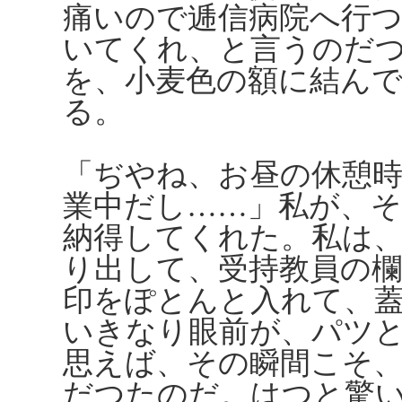
痛いので逓信病院へ行
いてくれ、と言うのだ
を、小麦色の額に結ん
る。
「ぢやね、お昼の休憩
業中だし……」私が、
納得してくれた。私は
り出して、受持教員の
印をぽとんと入れて、
いきなり眼前が、パツ
思えば、その瞬間こそ
だつたのだ。はつと驚