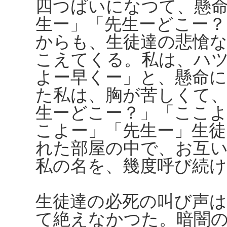
四つばいになつて、懸
生ー」「先生ーどこー
からも、生徒達の悲愴
こえてくる。私は、ハ
よー早くー」と、懸命
た私は、胸が苦しくて
生ーどこー？」「ここよ
こよー」「先生ー」生徒
れた部屋の中で、お互
私の名を、幾度呼び続
生徒達の必死の叫び声
て絶えなかつた。暗闇