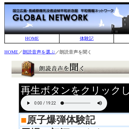
HOME
体験記
HOME
／
朗読音声を選ぶ
／朗読音声を聞く
再生ボタンをクリック
■
原子爆弾体験記