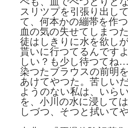
ぺも、血でべつとりと
スリツプを引張り出し
て、何本かの繃帯を作つ
血の気の失せてしまつ
徒はしきりに水を欲し
貰いに行つてるんです
しい？も少し待つてね
染つたブラウスの前明
あけてやつた。苦しい
ようのない私は、いら
を、小川の水に浸して
しづつ、そつと拭いて