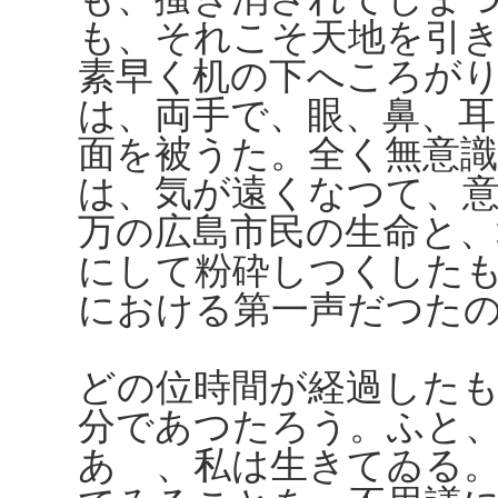
も、それこそ天地を引
素早く机の下へころが
は、両手で、眼、鼻、耳
面を被うた。全く無意
は、気が遠くなつて、
万の広島市民の生命と
にして粉砕しつくした
における第一声だつた
どの位時間が経過した
分であつたろう。ふと
あゝ、私は生きてゐる