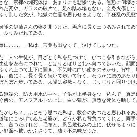
さな、素裸の爛死体は、あまりにも悲惨である。無慙に倒壊さ
れた瓦や、ガラスの破片で、足の踏み場もない。全身火傷して
ふり乱した女が、地獄の亡霊を思わせるような、半狂乱の風態
身隊の伊藤さんの姿を見つけた。両肩に長く三つあみされてゐ
、ふりみだれてゐる。
毒に……。」私は、言葉も出なくて、泣けてしまつた。
た二人の生徒が、目ざとく私を見つけて、びつこを引きながら
生徒を左右につれて、とぼりとぼりと北へ向つて歩いた。顔面
ふくれ上つて上下に開き、不気味に白い歯をのぞかせ、背中、
も、後にも、長く長く続いて歩いて行く。わづかに腰のあたり
ぼとぼと歩いてゐる。太陽は容赦もなく、じりじりと照りつけ
る道端の、防火用水の中へ、子供が上半身をつゝ込んで、真黒
ぐ傍の、アスフアルトの上に、白い猫が、無慙な死体を晒して
たかしら？」ふとそう思つた私は、教会のあつたと思われるあ
道端にころげてゐた老婆が、どうか私も背負つてくれと、両手
と、言つたけれど、毛布と、風呂敷包みの上に、伏せるように
い顔面へ被いかぶさつて、凄く不気味だつた。