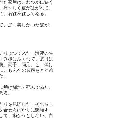
れた家屋は、わづかに狭く
、痛々しく皮がはがれて、
で、右往左往してゐる。
て、黒く美しかつた髪が、
走りよつて来た。瀕死の生
は異様にふくれて、皮はは
胸、両手、両足、と、焼け
に、もんぺの名残をとどめ
た。
に焼け爛れて死んでゐた。
ゐる。
たりを見廻した。それらし
を合せんばかりに懇願す
して、動かうとしない。白