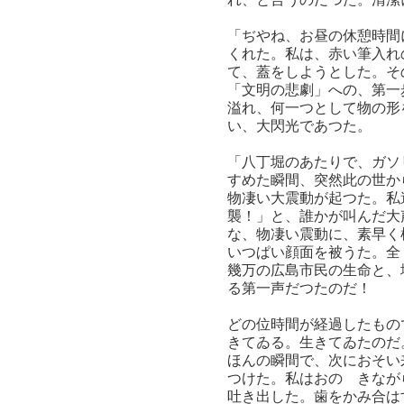
「ぢやね、お昼の休憩時間
くれた。私は、赤い筆入れ
て、蓋をしようとした。そ
「文明の悲劇」への、第一
溢れ、何一つとして物の形
い、大閃光であつた。
「八丁堀のあたりで、ガソ
すめた瞬間、突然此の世か
物凄い大震動が起つた。私
襲！」と、誰かが叫んだ大
な、物凄い震動に、素早く
いつぱい顔面を被うた。全
幾万の広島市民の生命と、
る第一声だつたのだ！
どの位時間が経過したもの
きてゐる。生きてゐたのだ
ほんの瞬間で、次におそい
つけた。私はおのゝきなが
吐き出した。歯をかみ合は