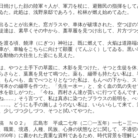
日焼けした顔の陸軍々人が、軍刀を杖に、避難民の指揮をして
ゐた。此処は、浅野泉邸であろう。松林が燃え始めてゐた。
出ることが出来た。窓ガラスや、車体が破壊された、空つぽの
徒達は、素早くその中から、藁草履を見つけ出して、片方づつ
を渡る頃、饒津（にぎつ）神社は、既に燃えて、火焔は道路端
車が、車輪をこちらに向けて顚覆（てんぷく）してゐる。黒い
る動物の大往生した姿にも見えた。
は、やつと土手下の草叢に、木影を見つけた。そつと生徒を休
らさらと、葉裏を見せて鳴つた。薬も、繃帯も持たない私は、
、もんぺも、血でべつとりとなつた私は、もんぺの下から、ス
何本かの繃帯を作つた。「先生ー水ー」と、全く血の気の失せ
水を欲しがつた。「今ね、西村さん達が貰いに行つてるんです
ね……」そう言つて、私は真赤に染つたブラウスの前明を、べ
……。どうにも手の施しようのない私は、いらいらして来て、
、少しづつ少しづつ、そつと拭いてやつた。
稿 ＮＯ２』 広島市 平成二七年（二〇一五年）一七～三一
、職業、境遇、人種、民族、心身の状態などに関して、不適切
（1950年）に書かれた貴重な資料であるため、時代背景を理解