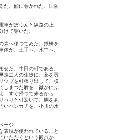
ゐた。額に巻かれた、国防
電車がぽつんと線路の上
分けて穿いた。
の森へ移つてゐた。鉄橋を
車体が、土手へ、水中へ、
ませた。牛田の町である。
早速二人の生徒に、薬を尋
リツプを引張り出して、横
てしまつた唇を、微かにふ
よ、すぐ帰つて来るから
りべりと引裂いて、胸をあ
汚いハンカチを、小川の水
ページ
な表現が使われていること
していただくという観点か