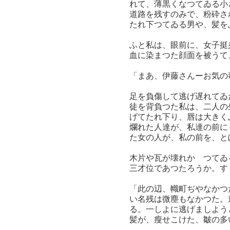
れて、薄黒くなつてゐる小
道路を残すのみで、粉砕さ
たれ下つてゐる男や、髪を
ふと私は、眼前に、女子挺
血に染まつた顔面を被うて
「まあ、伊藤さんーお気の
足を負傷して逃げ遅れてゐ
徒を背負つた私は、二人の
げてたれ下り、唇は大きく
爛れた人達が、私達の前に
た女の人が、私の前を、と
木片や瓦が壊れかゝつてゐ
三才位であつたろうか。す
「此の辺、幟町ぢやなかつ
い名残は微塵もなかつた。
る。一しよに逃げましよう
髪が、瘦せこけた、皺の多