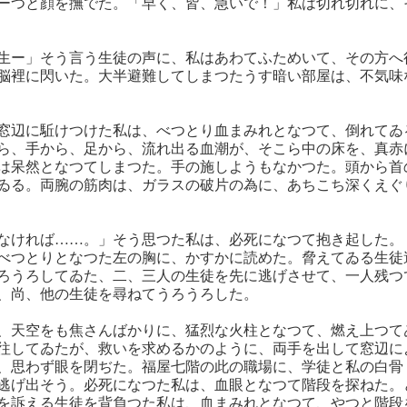
ーつと顔を撫でた。「早く、皆、急いで！」私は切れ切れに、
生ー」そう言う生徒の声に、私はあわてふためいて、その方へ
脳裡に閃いた。大半避難してしまつたうす暗い部屋は、不気味
窓辺に駈けつけた私は、べつとり血まみれとなつて、倒れてゐ
ら、手から、足から、流れ出る血潮が、そこら中の床を、真赤
は呆然となつてしまつた。手の施しようもなかつた。頭から首
ゐる。両腕の筋肉は、ガラスの破片の為に、あちこち深くえぐ
なければ……。」そう思つた私は、必死になつて抱き起した。
べつとりとなつた左の胸に、かすかに読めた。脅えてゐる生徒
ろうろしてゐた、二、三人の生徒を先に逃げさせて、一人残つ
、尚、他の生徒を尋ねてうろうろした。
、天空をも焦さんばかりに、猛烈な火柱となつて、燃え上つて
往してゐたが、救いを求めるかのように、両手を出して窓辺に
、思わず眼を閉ぢた。福屋七階の此の職場に、学徒と私の白骨
逃げ出そう。必死になつた私は、血眼となつて階段を探ねた。
を訴える生徒を背負つた私は、血まみれとなつて、やつと階段