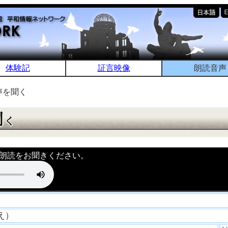
体験記
証言映像
朗読音声
声を聞く
朗読をお聞きください。
つえ）