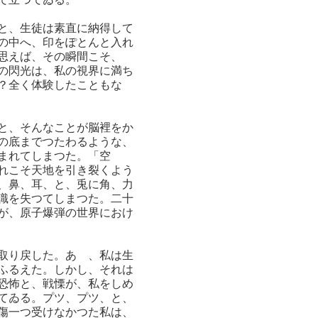
と、生徒は素直に納得して
の中へ、印をぽとんと入れ
思えば、その瞬間こそ、
の閃光は、私の視界に満ち
？全く体験したこともな
と、そんなことが脳裡をか
の底までつたわるような、
まれてしまつた。「空
れこそ天地を引き裂くよう
、鼻、耳、と、兎に角、力
識を失つてしまつた。二十
が、原子爆弾の世界におけ
取り戻した。あゝ、私は生
ふるえた。しかし、それは
恐怖と、戦慄が、私をしめ
てゐる。プツ、プツ、と、
傷一つ受けなかつた私は、