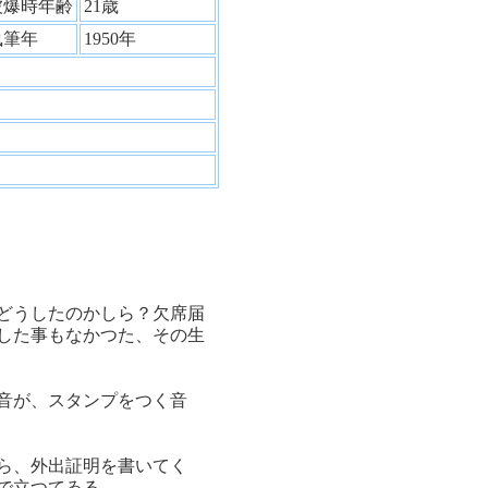
被爆時年齢
21歳
執筆年
1950年
どうしたのかしら？欠席届
した事もなかつた、その生
音が、スタンプをつく音
ら、外出証明を書いてく
で立つてゐる。