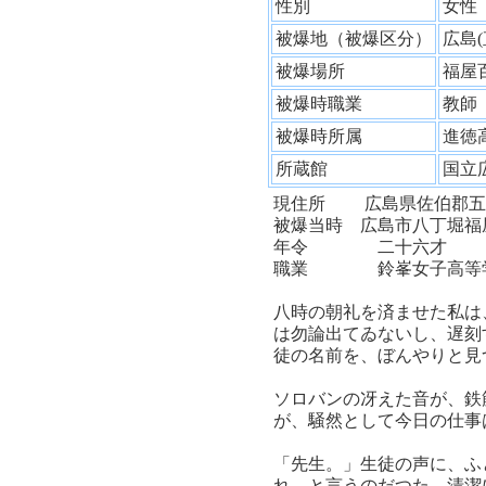
性別
女
被爆地（被爆区分）
広島
被爆場所
福屋
被爆時職業
教
被爆時所属
進徳
所蔵館
国立
現住所 広島県佐伯郡五
被爆当時 広島市八丁堀福
年令 二十六才
職業 鈴峯女子高等
八時の朝礼を済ませた私は
は勿論出てゐないし、遅刻
徒の名前を、ぼんやりと見
ソロバンの冴えた音が、鉄
が、騒然として今日の仕事
「先生。」生徒の声に、ふ
れ、と言うのだつた。清潔