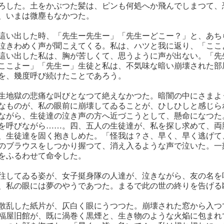
ろした。土をかぶつた髪は、ピンも何処へか飛んでしまつて、
、いまは微塵もなかつた。
這い出した時、「先生ー先生ー」「先生ーどこー？」と、あち
泣きわめく声が聞こえてくる。私は、ハツと我に返り、「ここ
這い出した私は、胸が苦しくて、思うように声が出ない。「先
ここよー」「先生ー」生徒と私は、不気味な暗い崩壊された部
を、幾度呼び続けたことであろう。
生地獄の悲痛な叫びとなつて絶えなかつた。暗闇の中にさまよ
なものが、私の眼前に崩壊してゐることが、ひしひしと感じら
ながら、生徒達の泣き声の方へ近づこうとして、懸命になつた
を呼びながら……。四、五人の生徒達が、私を探し求めて、両
、生徒達を固く抱きしめた。「怪我は？さ、早く、早く逃げて
のブラウスをしつかり握つて、消え入るような声で泣いた。一
をふるわせて命令した。
往してゐる姿が、女子挺身隊の人達が、泣きながら、友の名を
、私の眼には夢のやうであつた。まるで此の世の終りを告げる
散乱した紙片が、仄白く眼にうつつた。崩壊された窓から入つ
福屋旧館が、既に渦巻く黒煙と、生き物のような火焔に包まれ