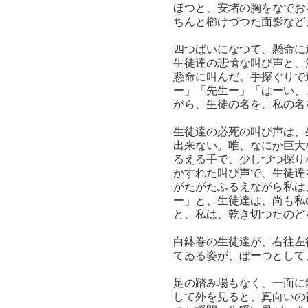
ほつと、安堵の胸をなでお
ちんと櫛けづつた面影など
四つばいになつて、懸命に
生徒達の悲愴な叫び声と、
懸命に叫んだ。手探ぐりで
ー」「先生ー」「はーい、
がら、生徒の名を、私の名
生徒達の必死の叫び声は、
出来ない。唯、なにか巨大
るえる手で、少しづつ探り
かすれた叫び声で、生徒達
がたがたふるえながら私は
ー」と、生徒達は、尚も私
と、私は、乾き切つたのど
白鉢巻の生徒達が、右往左
てゐる姿が、ぼーつとして
足の踏み場もなく、一面に
して外を見ると、真向いの