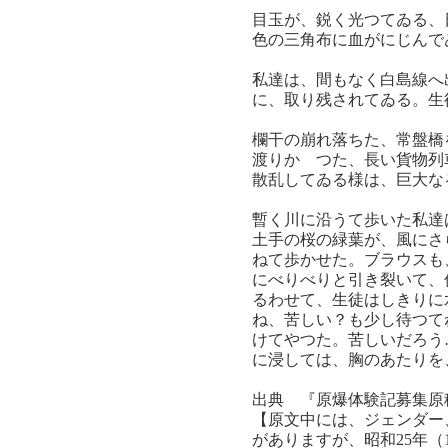
目玉が、鋭く光つてゐる、
色の三角布に血がにじんで
私達は、間もなく白島線へ
に、取り残されてゐる。生
欄干の崩れ落ちた、常盤橋
渡りかゝつた、長い貨物列
散乱してゐる様は、巨大な
暫く川に沿うて歩いた私達
土手の桜の緑葉が、風にさ
ねて歩かせた。ブラウスも
にべりべりと引き裂いて、
るわせて、生徒はしきりに
ね、苦しい？も少し待つて
けてやつた。苦しいだろう
に浸しては、胸のあたりを
出典 『原爆体験記募集原
【原文中には、ジェンダー
がありますが、昭和25年