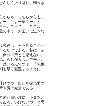
恐ろしく振り乱れ、朝方き
らからも、こちらからも、
よーここよー早くー」と、
生ーどこー？」「ここよ
屋の中で、お互いに泣きな
う私達は、何も見ることが
れるだけである。私は、ふ
。自分の声とも思えない、
脇からしがみついて来た。
、逃げるんですよ」「先生
刻も早く避難するように
呼びつつ、出口を探ね廻つ
断末魔の光景である。
て来た黒い煙に、ギヨツと
てゐる。いけないつ！と思