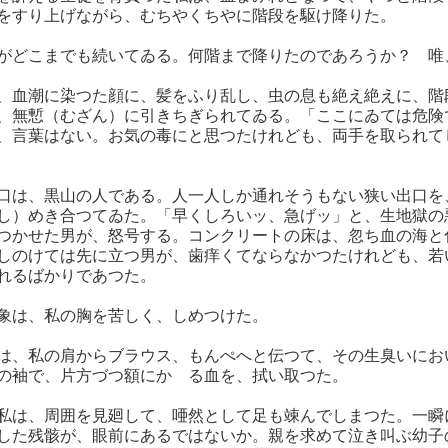
をすり上げながら、むちやくちやに階段を駆け降りた。
がどこまでも続いてゐる。何階まで降りたのであろうか？ 唯
、血潮に染つた顔に、髪をふり乱し、虫の息も絶え絶えに、階
、無慙（むざん）に引きちぎられてゐる。「ここにゐては危険
、言葉はない。お気の毒にと思つたけれども、両手を取られて
口は、黒山の人である。人一人しか通れそうもない狭い出口を
し）めき合つてゐた。「早くしろいッ、急げッ」と、生地獄の
つかせた男が、怒号する。コンクリートの床は、忽ち血の海と
しのけては先に立つ男が、歯痒くてならなかつたけれども、若
れるばかりであつた。
象は、私の胸を苦しく、しめつけた。
は、私の肩からブラウス、もんぺへと伝つて、その生臭いにお
の袖で、片方づつ額にかゝる血を、拭い取つた。
私は、周囲を見廻して、唖然として足も竦んでしまつた。一瞬
した残骸が、眼前にあるではないか。親を求めて泣き叫ぶ幼子