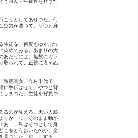
そう叫んで生徒達をせきた
行こうとしてあせつた。何
な空気が漂つて、ゾつと身
る生徒を、何度もゆすぶつ
に染めてゐる。あまりの大
のあたりには、無数にガラ
り取られて、正視に堪えぬ
「進徳高女、今村千代子」
達に手伝はせて、やつと背
てしまつた。生徒を背負つ
ゐるのが見える。黒い人影
よりかゝり、そのまま動か
！あゝ、私はぞつとして身
どこをどう歩いたのか、全
を見つけた。やゝもする