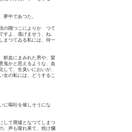
、夢中であつた。
段の隅つこによりかゝつて
ですよ、逃げませう、ね、
しまつてゐる私には、何一
、鮮血にまみれた男や、髪
悪鬼かと思えるような、血
化して、生臭いにおいが、
い女の私には、どうするこ
いに嘔吐を催しそうにな
にして廃墟となつてしまつ
の、声も嗄れ果て、焼け爛