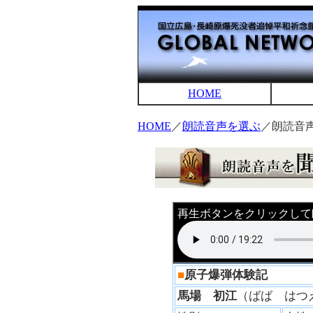
HOME
HOME
／
朗読音声を選ぶ
／朗読音
再生ボタンをクリックして
■
原子爆弾体験記
馬場 初江
（ばば は