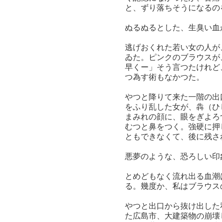
と、ずり落ちそうになるの
ぬるぬるとした、生臭い血
逃げおくれた若い女の人が
ゐた。ピンクのブラウスが
早くー」そう言つたけれど
つ為す術もなかつた。
やつと降りて来た一階の出
をふり乱した女が、犇（ひ
まみれの顔に、眼をぎよろ
むつと鼻をつく。強硬に押
ともできなくて、後に残さ
悪夢のような、恐ろしい印
とめどもなく流れ出る血潮
る。幾度か、私はブラウス
やつと出口から抜け出した
た広島市、大建築物の崩壊