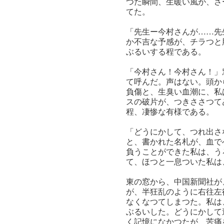
つた瞬間、生暖い風が、さ
てた。
「先生ー今村さんが……先
か不吉な予感が、チラつと
ぶるいする程である。
「今村さん！今村さん！」
て呼んだ。声はない。頭か
負傷と、生臭い血潮に、私
スの破片が、つきささつて
程、凄惨な有様である。
「どうにかして、つれ出さ
と、書かれた名札が、血で
負うことができた私は、う
て、ほつと一息ついた私は
東の窓から、中国新聞社が
が、半狂乱のように右往左
なくなつてしまつた。私は
ぶるいした。どうにかして
く記憶になかつたが、苦痛