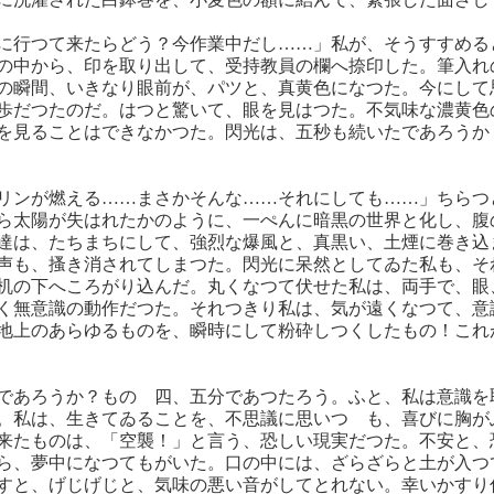
に行つて来たらどう？今作業中だし……」私が、そうすすめる
の中から、印を取り出して、受持教員の欄へ捺印した。筆入れ
の瞬間、いきなり眼前が、パツと、真黄色になつた。今にして
歩だつたのだ。はつと驚いて、眼を見はつた。不気味な濃黄色
を見ることはできなかつた。閃光は、五秒も続いたであろうか
リンが燃える……まさかそんな……それにしても……」ちらつ
ら太陽が失はれたかのように、一ぺんに暗黒の世界と化し、腹
達は、たちまちにして、強烈な爆風と、真黒い、土煙に巻き込
声も、搔き消されてしまつた。閃光に呆然としてゐた私も、そ
机の下へころがり込んだ。丸くなつて伏せた私は、両手で、眼
く無意識の動作だつた。それつきり私は、気が遠くなつて、意
地上のあらゆるものを、瞬時にして粉砕しつくしたもの！これ
であろうか？ものゝ四、五分であつたろう。ふと、私は意識を
。私は、生きてゐることを、不思議に思いつゝも、喜びに胸が
来たものは、「空襲！」と言う、恐しい現実だつた。不安と、
ら、夢中になつてもがいた。口の中には、ざらざらと土が入つ
すと、げじげじと、気味の悪い音がしてとれない。幸いかすり