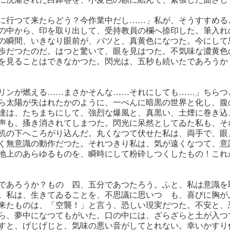
に行つて来たらどう？今作業中だし……」私が、そうすすめる
の中から、印を取り出して、受持教員の欄へ捺印した。筆入れ
の瞬間、いきなり眼前が、パツと、真黄色になつた。今にして
歩だつたのだ。はつと驚いて、眼を見はつた。不気味な濃黄色
を見ることはできなかつた。閃光は、五秒も続いたであろうか
リンが燃える……まさかそんな……それにしても……」ちらつ
ら太陽が失はれたかのように、一ぺんに暗黒の世界と化し、腹
達は、たちまちにして、強烈な爆風と、真黒い、土煙に巻き込
声も、搔き消されてしまつた。閃光に呆然としてゐた私も、そ
机の下へころがり込んだ。丸くなつて伏せた私は、両手で、眼
く無意識の動作だつた。それつきり私は、気が遠くなつて、意
地上のあらゆるものを、瞬時にして粉砕しつくしたもの！これ
であろうか？ものゝ四、五分であつたろう。ふと、私は意識を
。私は、生きてゐることを、不思議に思いつゝも、喜びに胸が
来たものは、「空襲！」と言う、恐しい現実だつた。不安と、
ら、夢中になつてもがいた。口の中には、ざらざらと土が入つ
すと、げじげじと、気味の悪い音がしてとれない。幸いかすり