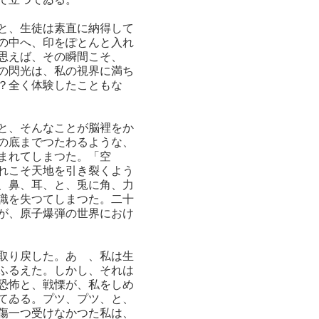
と、生徒は素直に納得して
の中へ、印をぽとんと入れ
思えば、その瞬間こそ、
の閃光は、私の視界に満ち
？全く体験したこともな
と、そんなことが脳裡をか
の底までつたわるような、
まれてしまつた。「空
れこそ天地を引き裂くよう
、鼻、耳、と、兎に角、力
識を失つてしまつた。二十
が、原子爆弾の世界におけ
取り戻した。あゝ、私は生
ふるえた。しかし、それは
恐怖と、戦慄が、私をしめ
てゐる。プツ、プツ、と、
傷一つ受けなかつた私は、