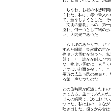
「ぢやね、お昼の休憩時間
くれた。私は、赤い筆入れ
て、蓋をしようとした。そ
「文明の悲劇」への、第一
溢れ、何一つとして物の形
い、大閃光であつた。
「八丁堀のあたりで、ガソ
すめた瞬間、突然此の世か
物凄い大震動が起つた。私
襲！」と、誰かが叫んだ大
な、物凄い震動に、素早く
いつぱい顔面を被うた。全
幾万の広島市民の生命と、
る第一声だつたのだ！
どの位時間が経過したもの
きてゐる。生きてゐたのだ
ほんの瞬間で、次におそい
つけた。私はおのゝきなが
吐き出した。歯をかみ合は