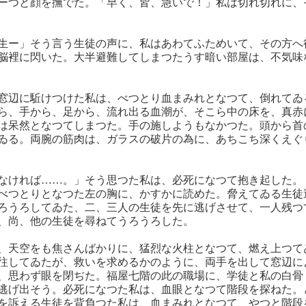
ーつと顔を撫でた。「早く、皆、急いで！」私は切れ切れに、
生ー」そう言う生徒の声に、私はあわてふためいて、その方へ
脳裡に閃いた。大半避難してしまつたうす暗い部屋は、不気味
窓辺に駈けつけた私は、べつとり血まみれとなつて、倒れてゐ
ら、手から、足から、流れ出る血潮が、そこら中の床を、真赤
は呆然となつてしまつた。手の施しようもなかつた。頭から首
ゐる。両腕の筋肉は、ガラスの破片の為に、あちこち深くえぐ
なければ……。」そう思つた私は、必死になつて抱き起した。
べつとりとなつた左の胸に、かすかに読めた。脅えてゐる生徒
ろうろしてゐた、二、三人の生徒を先に逃げさせて、一人残つ
、尚、他の生徒を尋ねてうろうろした。
、天空をも焦さんばかりに、猛烈な火柱となつて、燃え上つて
往してゐたが、救いを求めるかのように、両手を出して窓辺に
、思わず眼を閉ぢた。福屋七階の此の職場に、学徒と私の白骨
逃げ出そう。必死になつた私は、血眼となつて階段を探ねた。
を訴える生徒を背負つた私は、血まみれとなつて、やつと階段