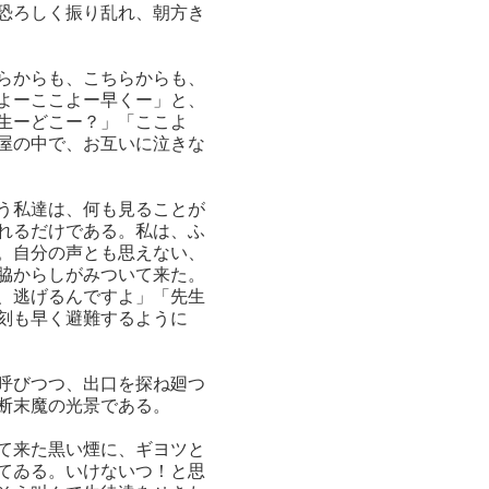
恐ろしく振り乱れ、朝方き
らからも、こちらからも、
よーここよー早くー」と、
生ーどこー？」「ここよ
屋の中で、お互いに泣きな
う私達は、何も見ることが
れるだけである。私は、ふ
。自分の声とも思えない、
脇からしがみついて来た。
、逃げるんですよ」「先生
刻も早く避難するように
呼びつつ、出口を探ね廻つ
断末魔の光景である。
て来た黒い煙に、ギヨツと
てゐる。いけないつ！と思