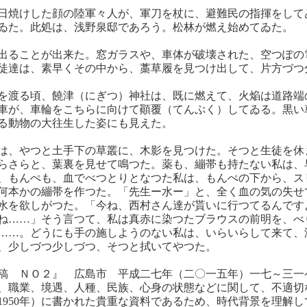
日焼けした顔の陸軍々人が、軍刀を杖に、避難民の指揮をして
ゐた。此処は、浅野泉邸であろう。松林が燃え始めてゐた。
出ることが出来た。窓ガラスや、車体が破壊された、空つぽの
徒達は、素早くその中から、藁草履を見つけ出して、片方づつ
を渡る頃、饒津（にぎつ）神社は、既に燃えて、火焔は道路端
車が、車輪をこちらに向けて顚覆（てんぷく）してゐる。黒い
る動物の大往生した姿にも見えた。
は、やつと土手下の草叢に、木影を見つけた。そつと生徒を休
らさらと、葉裏を見せて鳴つた。薬も、繃帯も持たない私は、
、もんぺも、血でべつとりとなつた私は、もんぺの下から、ス
何本かの繃帯を作つた。「先生ー水ー」と、全く血の気の失せ
水を欲しがつた。「今ね、西村さん達が貰いに行つてるんです
ね……」そう言つて、私は真赤に染つたブラウスの前明を、べ
……。どうにも手の施しようのない私は、いらいらして来て、
、少しづつ少しづつ、そつと拭いてやつた。
稿 ＮＯ２』 広島市 平成二七年（二〇一五年）一七～三一
、職業、境遇、人種、民族、心身の状態などに関して、不適切
（1950年）に書かれた貴重な資料であるため、時代背景を理解