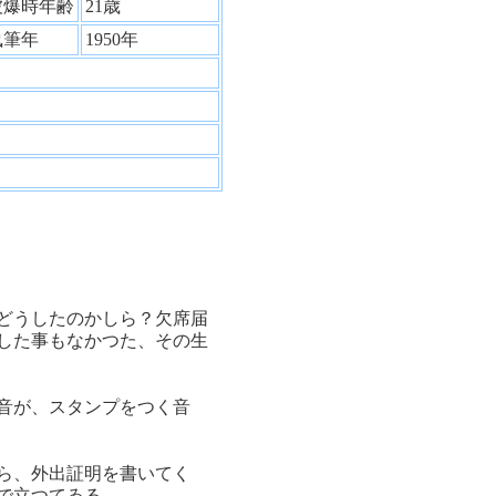
被爆時年齢
21歳
執筆年
1950年
どうしたのかしら？欠席届
した事もなかつた、その生
音が、スタンプをつく音
ら、外出証明を書いてく
で立つてゐる。