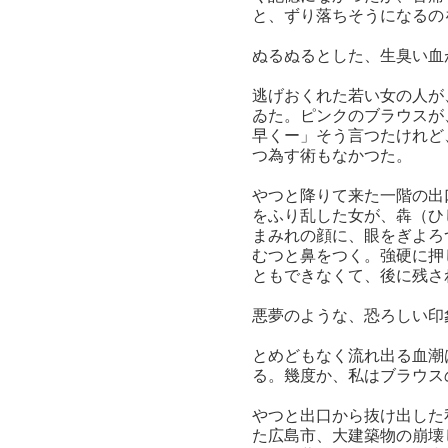
と、ずり落ちそうになるの
ぬるぬるとした、生臭い血
逃げおくれた若い女の人が
ゐた。ピンクのブラウスが
早くー」そう言つたけれど
つ為す術もなかつた。
やつと降りて来た一階の出
をふり乱した女が、犇（ひ
まみれの顔に、眼をぎよろ
むつと鼻をつく。強硬に押
ともできなくて、後に残さ
悪夢のような、恐ろしい印
とめどもなく流れ出る血潮
る。幾度か、私はブラウス
やつと出口から抜け出した
た広島市、大建築物の崩壊