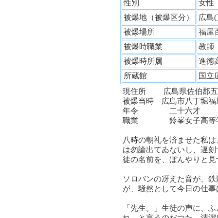
性別
女
被爆地（被爆区分）
広島
被爆場所
福屋
被爆時職業
教
被爆時所属
進徳
所蔵館
国立
現住所 広島県佐伯郡五
被爆当時 広島市八丁堀福
年令 二十六才
職業 鈴峯女子高等
八時の朝礼を済ませた私は
は勿論出てゐないし、遅刻
徒の名前を、ぼんやりと見
ソロバンの冴えた音が、鉄
が、騒然として今日の仕事
「先生。」生徒の声に、ふ
れ、と言うのだつた。清潔