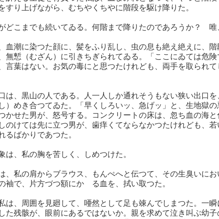
をすり上げながら、むちやくちやに階段を駆け降りた。
がどこまでも続いてゐる。何階まで降りたのであろうか？ 唯
、血潮に染つた顔に、髪をふり乱し、虫の息も絶え絶えに、階
、無慙（むざん）に引きちぎられてゐる。「ここにゐては危険
、言葉はない。お気の毒にと思つたけれども、両手を取られて
口は、黒山の人である。人一人しか通れそうもない狭い出口を
し）めき合つてゐた。「早くしろいッ、急げッ」と、生地獄の
つかせた男が、怒号する。コンクリートの床は、忽ち血の海と
しのけては先に立つ男が、歯痒くてならなかつたけれども、若
れるばかりであつた。
象は、私の胸を苦しく、しめつけた。
は、私の肩からブラウス、もんぺへと伝つて、その生臭いにお
の袖で、片方づつ額にかゝる血を、拭い取つた。
私は、周囲を見廻して、唖然として足も竦んでしまつた。一瞬
した残骸が、眼前にあるではないか。親を求めて泣き叫ぶ幼子