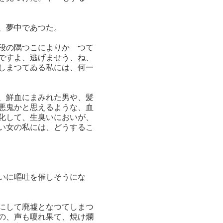
、夢中であつた。
段の隅つこによりかゝつて
ですよ、逃げませう、ね、
しまつてゐる私には、何一
、鮮血にまみれた男や、髪
悪鬼かと思えるような、血
化して、生臭いにおいが、
い女の私には、どうするこ
いに嘔吐を催しそうにな
にして廃墟となつてしまつ
の、声も嗄れ果て、焼け爛