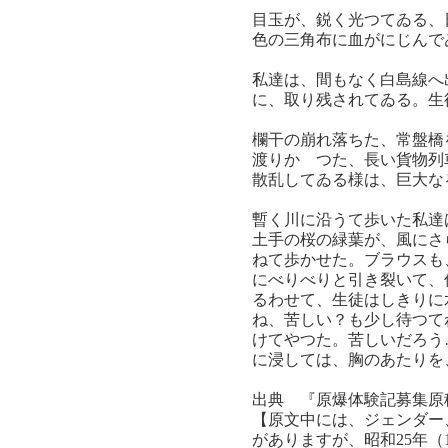
目玉が、鋭く光つてゐる、
色の三角布に血がにじんで
私達は、間もなく白島線へ
に、取り残されてゐる。生
欄干の崩れ落ちた、常盤橋
渡りかゝつた、長い貨物列
散乱してゐる様は、巨大な
暫く川に沿うて歩いた私達
土手の桜の緑葉が、風にさ
ねて歩かせた。ブラウスも
にべりべりと引き裂いて、
るわせて、生徒はしきりに
ね、苦しい？も少し待つて
けてやつた。苦しいだろう
に浸しては、胸のあたりを
出典 『原爆体験記募集原
【原文中には、ジェンダー
がありますが、昭和25年