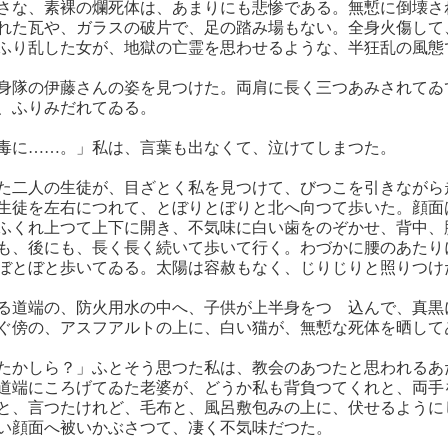
さな、素裸の爛死体は、あまりにも悲惨である。無慙に倒壊さ
れた瓦や、ガラスの破片で、足の踏み場もない。全身火傷して
ふり乱した女が、地獄の亡霊を思わせるような、半狂乱の風態
身隊の伊藤さんの姿を見つけた。両肩に長く三つあみされてゐ
、ふりみだれてゐる。
毒に……。」私は、言葉も出なくて、泣けてしまつた。
た二人の生徒が、目ざとく私を見つけて、びつこを引きながら
生徒を左右につれて、とぼりとぼりと北へ向つて歩いた。顔面
ふくれ上つて上下に開き、不気味に白い歯をのぞかせ、背中、
も、後にも、長く長く続いて歩いて行く。わづかに腰のあたり
ぼとぼと歩いてゐる。太陽は容赦もなく、じりじりと照りつけ
る道端の、防火用水の中へ、子供が上半身をつゝ込んで、真黒
ぐ傍の、アスフアルトの上に、白い猫が、無慙な死体を晒して
たかしら？」ふとそう思つた私は、教会のあつたと思われるあ
道端にころげてゐた老婆が、どうか私も背負つてくれと、両手
と、言つたけれど、毛布と、風呂敷包みの上に、伏せるように
い顔面へ被いかぶさつて、凄く不気味だつた。