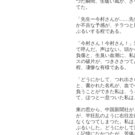
つた瞬間、生暖い風が、さ
てた。
「先生ー今村さんが……先
か不吉な予感が、チラつと
ぶるいする程である。
「今村さん！今村さん！」
て呼んだ。声はない。頭か
負傷と、生臭い血潮に、私
スの破片が、つきささつて
程、凄惨な有様である。
「どうにかして、つれ出さ
と、書かれた名札が、血で
負うことができた私は、う
て、ほつと一息ついた私は
東の窓から、中国新聞社が
が、半狂乱のように右往左
なくなつてしまつた。私は
ぶるいした。どうにかして
く記憶になかつたが、苦痛