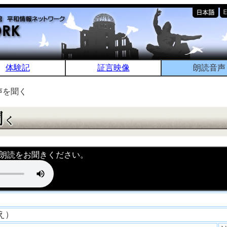
体験記
証言映像
朗読音声
声を聞く
朗読をお聞きください。
つえ）