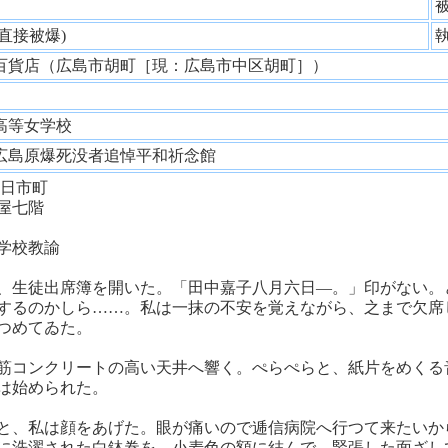
性
(直接被爆)
百貨店（広島市胡町［現：広島市中区胡町］）
師
高等女学校
広島原爆死没者追悼平和祈念館
日市町
屋七階
学校教諭
、生徒出席簿を開いた。「田中嘉子八月六日―。」印がない。
するのかしら……。私は一抹の不安を覚えながら、之まで欠席
つめてゐた。
筋コンクリートの高い天井へ響く。ぺらぺらと、紙片をめくる
は始められた。
と、私は顔をあげた。眼が痛いので逓信病院へ行つて来たいか
に洗濯された白鉢巻を、小麦色の額に結んで、緊張した面ざし