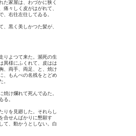
れた家屋は、わづかに狭く
、痛々しく皮がはがれて、
で、右往左往してゐる。
て、黒く美しかつた髪が、
走りよつて来た。瀕死の生
は異様にふくれて、皮はは
胸、両手、両足、と、焼け
に、もんぺの名残をとどめ
た。
に焼け爛れて死んでゐた。
ゐる。
たりを見廻した。それらし
を合せんばかりに懇願す
して、動かうとしない。白