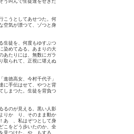
そう叫んで生徒達をせきた
行こうとしてあせつた。何
な空気が漂つて、ゾつと身
る生徒を、何度もゆすぶつ
に染めてゐる。あまりの大
のあたりには、無数にガラ
り取られて、正視に堪えぬ
「進徳高女、今村千代子」
達に手伝はせて、やつと背
てしまつた。生徒を背負つ
ゐるのが見える。黒い人影
よりかゝり、そのまま動か
！あゝ、私はぞつとして身
どこをどう歩いたのか、全
を見つけた。やゝもする