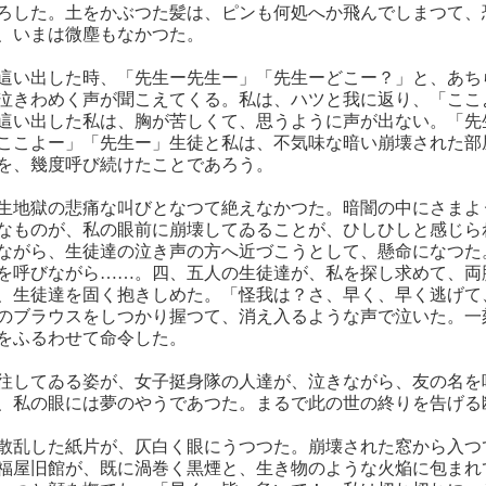
ろした。土をかぶつた髪は、ピンも何処へか飛んでしまつて、
、いまは微塵もなかつた。
這い出した時、「先生ー先生ー」「先生ーどこー？」と、あち
泣きわめく声が聞こえてくる。私は、ハツと我に返り、「ここ
這い出した私は、胸が苦しくて、思うように声が出ない。「先
ここよー」「先生ー」生徒と私は、不気味な暗い崩壊された部
を、幾度呼び続けたことであろう。
生地獄の悲痛な叫びとなつて絶えなかつた。暗闇の中にさまよ
なものが、私の眼前に崩壊してゐることが、ひしひしと感じら
ながら、生徒達の泣き声の方へ近づこうとして、懸命になつた
を呼びながら……。四、五人の生徒達が、私を探し求めて、両
、生徒達を固く抱きしめた。「怪我は？さ、早く、早く逃げて
のブラウスをしつかり握つて、消え入るような声で泣いた。一
をふるわせて命令した。
往してゐる姿が、女子挺身隊の人達が、泣きながら、友の名を
、私の眼には夢のやうであつた。まるで此の世の終りを告げる
散乱した紙片が、仄白く眼にうつつた。崩壊された窓から入つ
福屋旧館が、既に渦巻く黒煙と、生き物のような火焔に包まれ