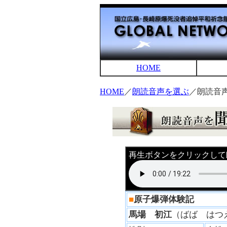
HOME
HOME
／
朗読音声を選ぶ
／朗読音
再生ボタンをクリックして
■
原子爆弾体験記
馬場 初江
（ばば は