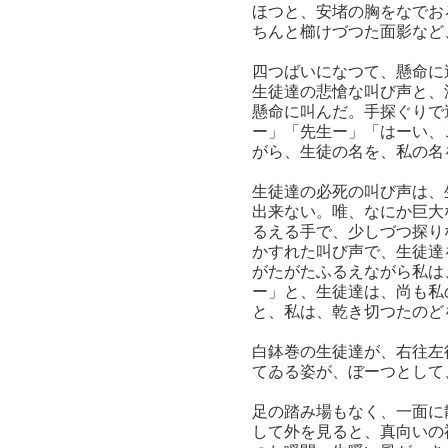
ほつと、安堵の胸をなでお
ちんと櫛けづつた面影など
四つばいになつて、懸命に
生徒達の悲愴な叫び声と、
懸命に叫んだ。手探ぐりで
ー」「先生ー」「はーい、
がら、生徒の名を、私の名
生徒達の必死の叫び声は、
出来ない。唯、なにか巨大
るえる手で、少しづつ探り
かすれた叫び声で、生徒達
がたがたふるえながら私は
ー」と、生徒達は、尚も私
と、私は、乾き切つたのど
白鉢巻の生徒達が、右往左
てゐる姿が、ぼーつとして
足の踏み場もなく、一面に
して外を見ると、真向いの