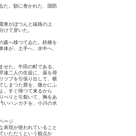
ゐた。額に巻かれた、国防
電車がぽつんと線路の上
分けて穿いた。
の森へ移つてゐた。鉄橋を
車体が、土手へ、水中へ、
ませた。牛田の町である。
早速二人の生徒に、薬を尋
リツプを引張り出して、横
てしまつた唇を、微かにふ
よ、すぐ帰つて来るから
りべりと引裂いて、胸をあ
汚いハンカチを、小川の水
ページ
な表現が使われていること
していただくという観点か