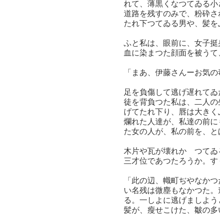
れて、薄黒くなつてゐる小
道路を残すのみで、粉砕さ
たれ下つてゐる男や、髪を
ふと私は、眼前に、女子挺
血に染まつた顔面を被うて
「まあ、伊藤さんーお気の
足を負傷して逃げ遅れてゐ
徒を背負つた私は、二人の
げてたれ下り、唇は大きく
爛れた人達が、私達の前に
た女の人が、私の前を、と
木片や瓦が壊れかゝつてゐ
三才位であつたろうか。す
「此の辺、幟町ぢやなかつ
い名残は微塵もなかつた。
る。一しよに逃げましよう
髪が、瘦せこけた、皺の多