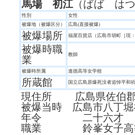
馬場 初江
（ばば は
性別
女性
被爆地（被爆区分）
広島(直接被爆)
被爆場所
福屋百貨店（広島市胡町［現
被爆時職
教師
業
被爆時所属
進徳高等女学校
所蔵館
国立広島原爆死没者追悼平和
現住所 広島県佐伯郡
被爆当時 広島市八丁堀
年令 二十六才
職業 鈴峯女子高等