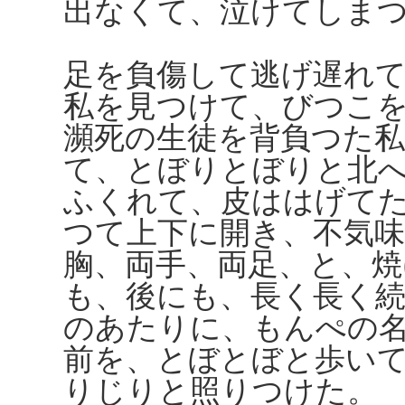
出なくて、泣けてしま
足を負傷して逃げ遅れ
私を見つけて、びつこ
瀕死の生徒を背負つた
て、とぼりとぼりと北
ふくれて、皮ははげて
つて上下に開き、不気
胸、両手、両足、と、焼
も、後にも、長く長く
のあたりに、もんぺの
前を、とぼとぼと歩い
りじりと照りつけた。