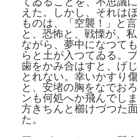
てゐることを、不思議
えた。しかし、それは
ものは、「空襲！」と
と、恐怖と、戦慄が、
ながら、夢中になつて
らと土が入つてゐる。
歯をかみ合はすと、げ
とれない。幸いかすり
と、安堵の胸をなでお
ンも何処へか飛んでし
方きちんと櫛けづつた
た。