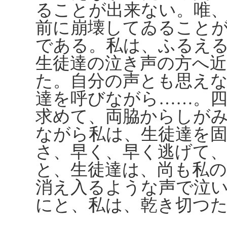
ることが出来ない。唯
前に崩壊してゐること
である。私は、ふるえ
生徒達の泣き声の方へ
た。自分の声とも思え
達を呼びながら……。
求めて、両脇からしが
ながら私は、生徒達を
さ、早く、早く逃げて
と、生徒達は、尚も私
消え入るような声で泣
にと、私は、乾き切つ