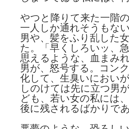
やつと降りて来た一階
一人しか通れそうもな
男や、髪をふり乱した
た。「早くしろいッ、
思えるような、血まみ
男が、怒号する。コン
化して、生臭いにおい
しのけては先に立つ男
ども、若い女の私には
後に残されるばかりで
悪夢のような、恐ろし