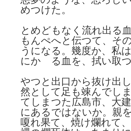
めつけた。
とめどもなく流れ出る
もんぺへと伝つて、そ
うになる。幾度か、私
にかゝる血を、拭い取
やつと出口から抜け出
然として足も竦んでし
てしまつた広島市、大
にあるではないか。親
嗄れ果て、焼け爛れて