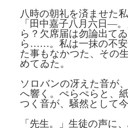
八時の朝礼を済ませた
「田中嘉子八月六日―
ら？欠席届は勿論出て
ら……。私は一抹の不
た事もなかつた、その
めてゐた。
ソロバンの冴えた音が
へ響く。ぺらぺらと、
つく音が、騒然として
「先生。」生徒の声に