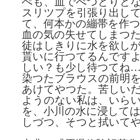
ぺも、血でべつとりと
スリツプを引張り出し
て、何本かの繃帯を作つ
血の気の失せてしまつ
徒はしきりに水を欲し
貰いに行つてるんです
しい？も少し待つてね
染つたブラウスの前明
あけてやつた。苦しい
ようのない私は、いら
を、小川の水に浸して
しづつ、そつと拭いて