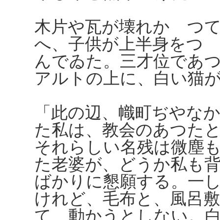
木片や瓦が壊れかゝつ
へ、子供が上半身をつ
んでゐた。三才位であ
アルトの上に、白い猫
「此の辺、幟町ぢやな
た私は、教会のあつた
それらしい名残は微塵
た老婆が、どうか私も
ばかりに懇願する。一
けれど、毛布と、風呂
て、動かうとしない。