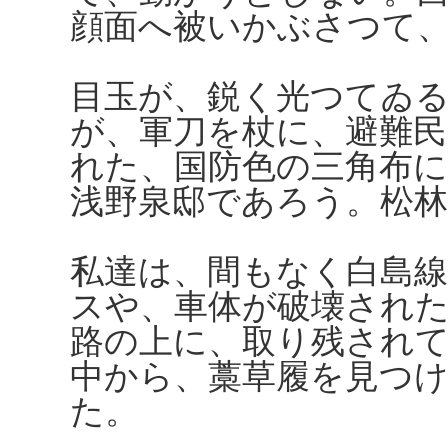
顔面へ被いかぶさつて
目玉が、鋭く光つてゐ
が、軍刀を杖に、避難
れた、国防色の三角布
浅野泉邸であろう。松
私達は、間もなく白島
スや、車体が破壊され
路の上に、取り残され
中から、藁草履を見つ
た。