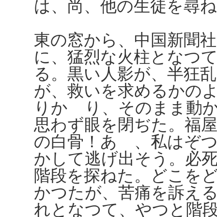
は、尚、他の生徒を尋
東の窓から、中国新聞
に、猛烈な火柱となつ
る。黒い人影が、半狂
が、救いを求めるかの
りかゝり、そのまま動
思わず眼を閉ぢた。福
の白骨！あゝ、私はぞ
かして逃げ出そう。必
階段を探ねた。どこを
かつたが、苦痛を訴え
れとなつて、やつと階