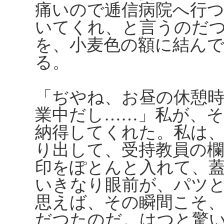
痛いので逓信病院へ行
いてくれ、と言うのだ
を、小麦色の額に結ん
る。
「ぢやね、お昼の休憩
業中だし……」私が、
納得してくれた。私は
り出して、受持教員の
印をぽとんと入れて、
いきなり眼前が、パツ
思えば、その瞬間こそ
だつたのだ。はつと驚