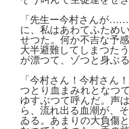
「先生ー今村さんが……
に、私はあわてふため
せつた。何か不吉な予
大半避難してしまつた
が漂つて、ゾつと身ぶ
「今村さん！今村さん
つとり血まみれとなつ
ゆすぶつて呼んだ。声
ら、流れ出る血潮が、
ゐる。あまりの大負傷