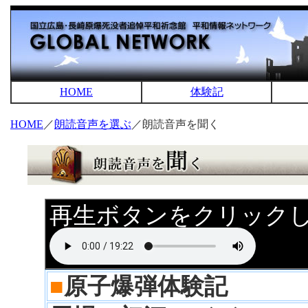
HOME
体験記
HOME
／
朗読音声を選ぶ
／朗読音声を聞く
再生ボタンをクリック
■
原子爆弾体験記