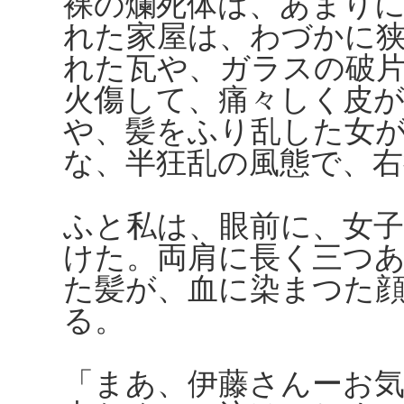
裸の爛死体は、あまり
れた家屋は、わづかに
れた瓦や、ガラスの破
火傷して、痛々しく皮
や、髪をふり乱した女
な、半狂乱の風態で、
ふと私は、眼前に、女
けた。両肩に長く三つ
た髪が、血に染まつた
る。
「まあ、伊藤さんーお