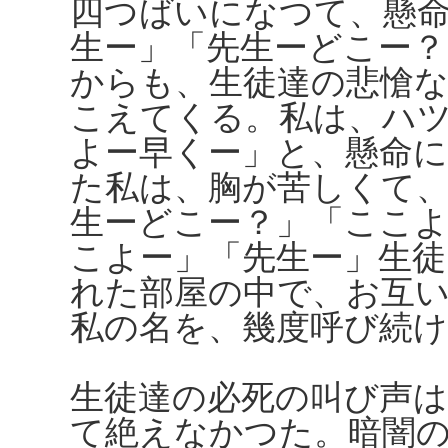
四つばいになつて、懸
生ー」「先生ーどこー
からも、生徒達の悲愴
こえてくる。私は、ハ
よー早くー」と、懸命
た私は、胸が苦しくて
生ーどこー？」「ここよ
こよー」「先生ー」生徒
れた部屋の中で、お互
私の名を、幾度呼び続
生徒達の必死の叫び声
て絶えなかつた。暗闇