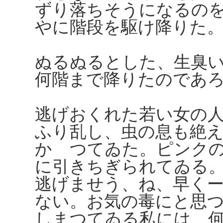
ずり落ちそうになるの
やに階段を駆け降りた
ぬるぬるとした、生臭
何階まで降りたのであ
逃げおくれた若い女の
ふり乱し、虫の息も絶
かゝつてゐた。ピンク
に引きちぎられてゐる
逃げませう、ね、早く
ない。お気の毒にと思
しまつてゐる私には、