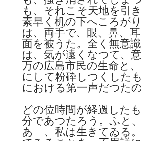
も、それこそ天地を引
素早く机の下へころが
は、両手で、眼、鼻、耳
面を被うた。全く無意
は、気が遠くなつて、
万の広島市民の生命と
にして粉砕しつくした
における第一声だつた
どの位時間が経過した
分であつたろう。ふと
あゝ、私は生きてゐる