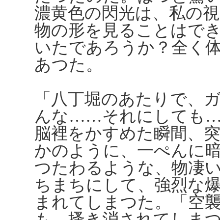
濃黄色の閃光は、私の
物の形を見ることはで
いたであろうか？全く
あつた。
「八丁堀のあたりで、
んな……それにしても
脳裡をかすめた瞬間、
かのように、一ぺんに
つたわるような、物凄
ちまちにして、強烈な
まれてしまつた。「空
も、搔き消されてしま