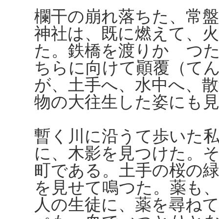
欄干の崩れ落ちた、常
神社は、既に燃えて、
た。鉄橋を渡りかゝつ
ちらに向けて顚覆（て
が、土手へ、水中へ、
物の大往生した姿にも
暫く川に沿うて歩いた
に、木影を見つけた。
町である。土手の桜の
を見せて鳴つた。薬も
人の生徒に、薬を尋ね