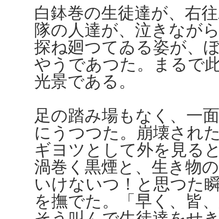
白鉢巻の生徒達が、右往
隊の人達が、泣きなが
探ね廻つてゐる姿が、
やうであつた。まるで
光景である。
足の踏み場もなく、一
にうつつた。崩壊され
ギヨツとして外を見る
渦巻く黒煙と、生き物
いけないつ！と思つた
を撫でた。「早く、皆
そう叫んで生徒達をせ